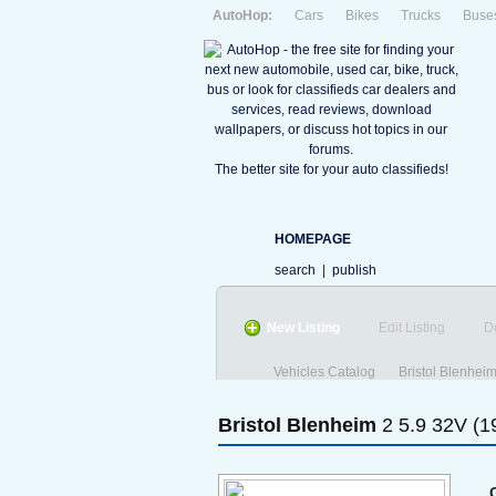
AutoHop:
Cars
Bikes
Trucks
Buse
The better site for your auto classifieds!
HOMEPAGE
search
|
publish
New Listing
Edit Listing
D
Vehicles Catalog
Bristol Blenhei
Bristol
Blenheim
2 5.9 32V (1