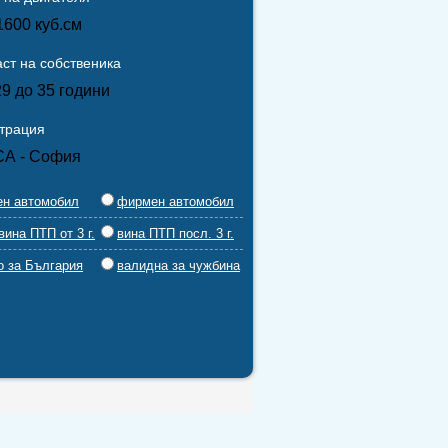
1600 куб.см
ст на собственика
29 до 35 години
страция
СА - София
ен автомобил
фирмен автомобил
вина ПТП от 3 г.
вина ПТП посл. 3 г.
о за България
валидна за чужбина