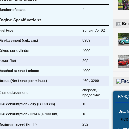
Number of seats
4
Engine Specifications
Bri
uel type
Бензин Аи-92
isplacement (cub. cm.)
5898
alves per cylinder
4000
Power (hp)
265
eached at revs / minute
4000
orque (Nm / revs per minute)
460 / 3200
спереди,
Engine placement
продольно
ГРАЖ
uel consumption - city (l / 100 km)
18
Вид 
uel consumption - urban (l / 100 km)
10
лек
Maximum speed (km/h)
252
Обем