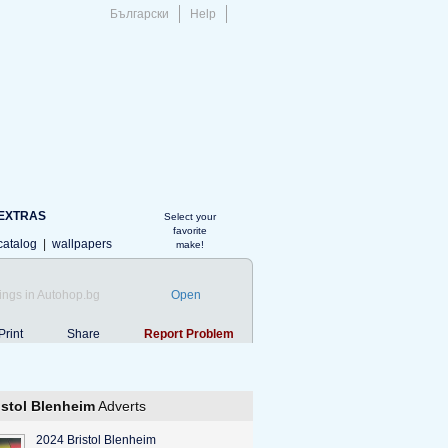
Български
Help
EXTRAS
Select your
favorite
catalog
|
wallpapers
make!
ings in Autohop.bg
Open
Print
Share
Report Problem
istol Blenheim
Adverts
2024 Bristol Blenheim