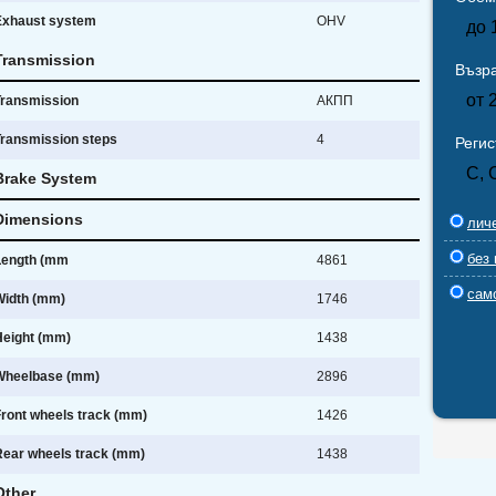
Exhaust system
OHV
до 
Transmission
Възра
от 
Transmission
АКПП
Transmission steps
4
Реги
С, 
Brake System
Dimensions
лич
без 
Length (mm
4861
сам
Width (mm)
1746
Height (mm)
1438
Wheelbase (mm)
2896
Front wheels track (mm)
1426
Rear wheels track (mm)
1438
Other