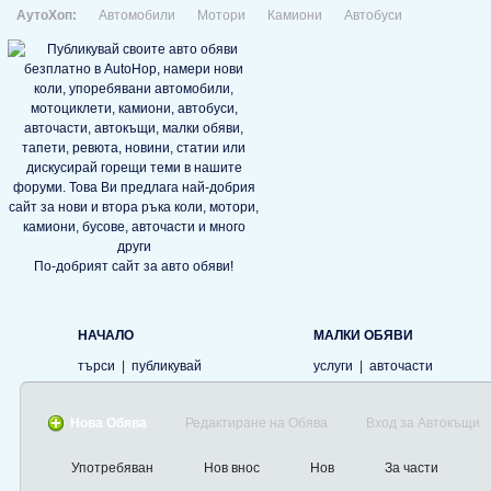
АутоХоп:
Автомобили
Мотори
Камиони
Автобуси
По-добрият сайт за авто обяви!
НАЧАЛО
МАЛКИ ОБЯВИ
търси
|
публикувай
услуги
|
авточасти
Нова Обява
Редактиране на Обява
Вход за Автокъщи
Употребяван
Нов внос
Нов
За части