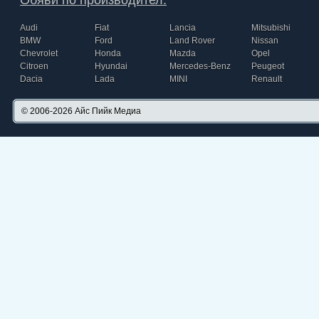
Обяви по производител:
Audi
Fiat
Lancia
Mitsubishi
BMW
Ford
Land Rover
Nissan
Chevrolet
Honda
Mazda
Opel
Citroen
Hyundai
Mercedes-Benz
Peugeot
Dacia
Lada
MINI
Renault
© 2006-2026
Айс Пийк Медиа