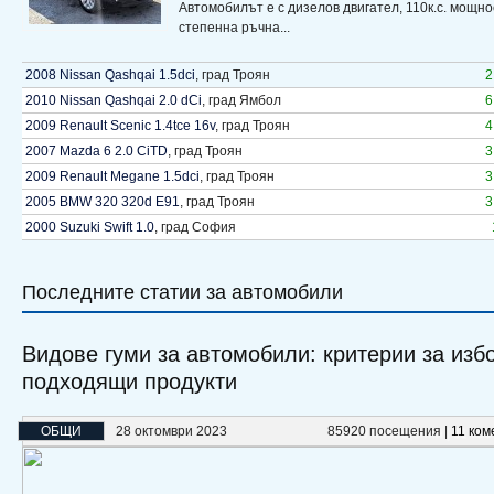
Автомобилът е с дизелов двигател, 110к.с. мощнос
степенна ръчна...
2008 Nissan Qashqai 1.5dci
,
град Троян
2
2010 Nissan Qashqai 2.0 dCi
,
град Ямбол
6
2009 Renault Scenic 1.4tce 16v
,
град Троян
4
2007 Mazda 6 2.0 CiTD
,
град Троян
3
2009 Renault Megane 1.5dci
,
град Троян
3
2005 BMW 320 320d E91
,
град Троян
3
2000 Suzuki Swift 1.0
,
град София
Последните статии за автомобили
Видове гуми за автомобили: критерии за изб
подходящи продукти
ОБЩИ
28 октомври 2023
85920 посещения |
11 ком