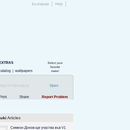
Български
Help
EXTRAS
Select your
favorite
catalog
|
wallpapers
make!
ings in Autohop.bg
Open
Print
Share
Report Problem
uki
Articles
Симеон Донов ще участва във V1