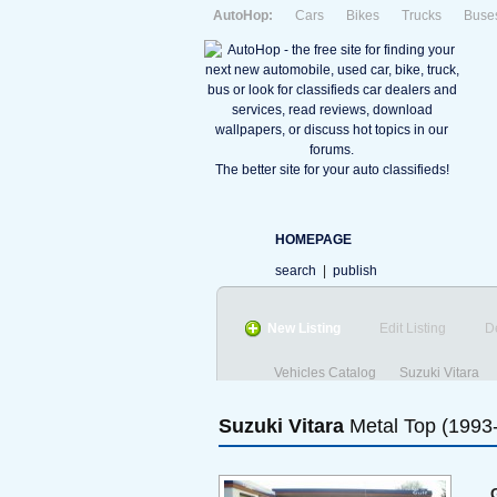
AutoHop:
Cars
Bikes
Trucks
Buse
The better site for your auto classifieds!
HOMEPAGE
search
|
publish
New Listing
Edit Listing
D
Vehicles Catalog
Suzuki Vitara
Suzuki
Vitara
Metal Top (1993