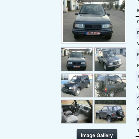
F
D
V
R
T
Image Gallery