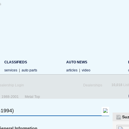
s
CLASSIFIEDS
AUTO NEWS
services
|
auto parts
articles
|
video
10,018
List
ealership Login
Dealerships
1988-2001
Metal Top
-1994)
Suz
General Information