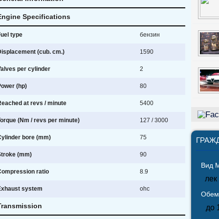
Engine Specifications
uel type
бензин
isplacement (cub. cm.)
1590
alves per cylinder
2
Power (hp)
80
eached at revs / minute
5400
orque (Nm / revs per minute)
127 / 3000
Cylinder bore (mm)
75
ГРАЖ
Stroke (mm)
90
Вид 
Compression ratio
8.9
лек
Exhaust system
ohc
Обем
Transmission
до 