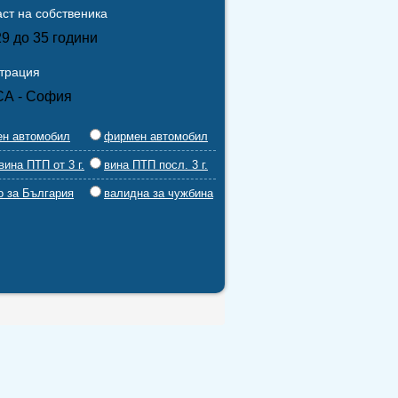
ст на собственика
29 до 35 години
страция
СА - София
ен автомобил
фирмен автомобил
вина ПТП от 3 г.
вина ПТП посл. 3 г.
о за България
валидна за чужбина