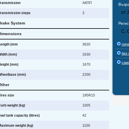
Transmission
АКПП
Възра
от 
Transmission steps
3
Brake System
Реги
С, 
Dimensions
лич
Length (mm
3620
без 
Width (mm)
1630
сам
Height (mm)
1670
Wheelbase (mm)
2200
Other
ires size
195R15
urb weight (kg)
1005
uel tank capacity (litres)
42
Maximum weight (kg)
1100