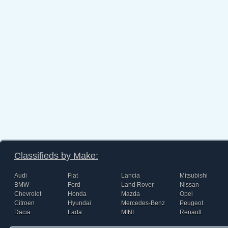
Classifieds by Make:
Audi
Fiat
Lancia
Mitsubishi
BMW
Ford
Land Rover
Nissan
Chevrolet
Honda
Mazda
Opel
Citroen
Hyundai
Mercedes-Benz
Peugeot
Dacia
Lada
MINI
Renault