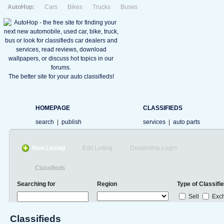
AutoHop:
Cars
Bikes
Trucks
Buses
The better site for your auto classifieds!
HOMEPAGE
CLASSIFIEDS
search
|
publish
services
|
auto parts
New Listing
Edit Listing
Dealership Login
Classifieds
Searching for
Region
Type of Classifi
Sell
Exc
Classifieds