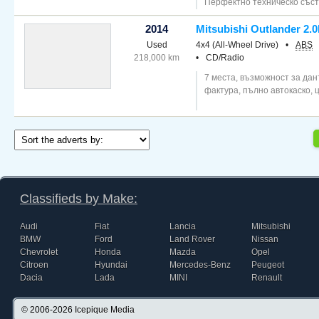
Перфектно техническо състо
2014
Mitsubishi Outlander 2.0
Used
4x4 (All-Wheel Drive)
•
ABS
218,000 km
•
CD/Radio
7 места, възможност за дан
фактура, пълно автокаско, 
Classifieds by Make:
Audi
Fiat
Lancia
Mitsubishi
BMW
Ford
Land Rover
Nissan
Chevrolet
Honda
Mazda
Opel
Citroen
Hyundai
Mercedes-Benz
Peugeot
Dacia
Lada
MINI
Renault
© 2006-2026
Icepique Media