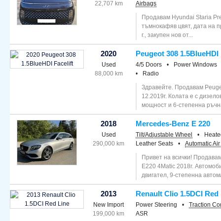
22,707 km
Airbags
Продавам Hyundai Staria Pre
тъмнокафяв цвят, дата на 
г., закупен нов от...
2020
Peugeot 308 1.5BlueHDI
Used
4/5 Doors
•
Power Windows
88,000 km
•
Radio
Здравейте. Продавам Peuge
12.2019г. Колата е с дизелов
мощност и 6-степенна ръчна
2018
Mercedes-Benz E 220
Used
Tilt/Adjustable Wheel
•
Heate
290,000 km
Leather Seats
•
Automatic Air
Привет на всички! Продава
E220 4Matic 2018г. Автомоб
двигател, 9-степенна автома
2013
Renault Clio 1.5DCI Red
New Import
Power Steering
•
Traction Co
199,000 km
ASR