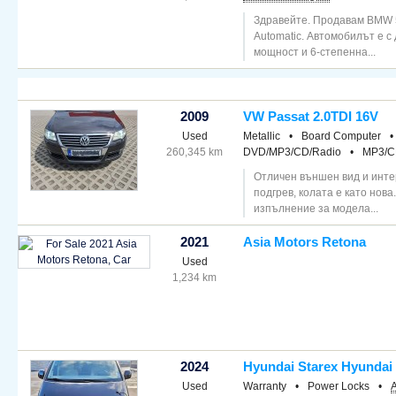
Здравейте. Продавам BMW 52
Automatic. Автомобилът е с 
мощност и 6-степенна...
2009
VW Passat 2.0TDI 16V
Used
Metallic
•
Board Computer
•
260,345 km
DVD/MP3/CD/Radio
•
MP3/C
Отличен външен вид и инте
подгрев, колата е като нова
изпълнение за модела...
2021
Asia Motors Retona
Used
1,234 km
2024
Hyundai Starex Hyundai
Used
Warranty
•
Power Locks
•
A