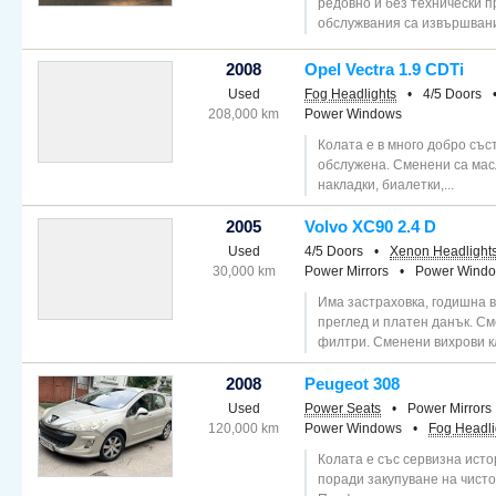
редовно и без технически п
обслужвания са извършвани
2008
Opel Vectra 1.9 CDTi
Used
Fog Headlights
•
4/5 Doors
208,000 km
Power Windows
Колата е в много добро със
обслужена. Сменени са масл
накладки, биалетки,...
2005
Volvo XC90 2.4 D
Used
4/5 Doors
•
Xenon Headlight
30,000 km
Power Mirrors
•
Power Wind
Има застраховка, годишна 
преглед и платен данък. С
филтри. Сменени вихрови кл
2008
Peugeot 308
Used
Power Seats
•
Power Mirrors
120,000 km
Power Windows
•
Fog Headli
Колата е със сервизна исто
поради закупуване на чисто