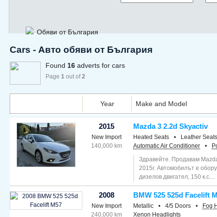
Обяви от България
Cars - Авто обяви от България
Found
16
adverts for cars
Page
1
out of
2
Year
Make and Model
2015
Mazda 3 2.2d Skyactiv
New Import
Heated Seats
•
Leather Seat
140,000 km
Automatic Air Conditioner
•
P
Здравейте. Продавам Mazda 
2015г. Автомобилът е обор
дизелов двигател, 150 к.с....
2008
BMW 525 525d Facelift 
New Import
Metallic
•
4/5 Doors
•
Fog H
240,000 km
Xenon Headlights