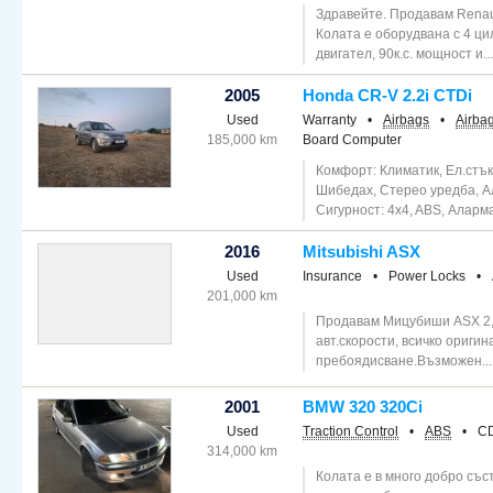
Здравейте. Продавам Renault
Колата е оборудвана с 4 ц
двигател, 90к.с. мощност и...
2005
Honda CR-V 2.2i CTDi
Used
Warranty
•
Airbags
•
Airba
185,000 km
Board Computer
Комфорт: Климатик, Ел.стък
Шибедах, Стерео уредба, 
Сигурност: 4x4, ABS, Аларма,
2016
Mitsubishi ASX
Used
Insurance
•
Power Locks
•
201,000 km
Продавам Мицубиши ASX 2, 2
авт.скорости, всичко оригин
пребоядисване.Възможен...
2001
BMW 320 320Ci
Used
Traction Control
•
ABS
•
CD
314,000 km
Колата е в много добро съ