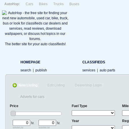
AutoHop:
Cars
Bikes
Trucks
Buses
The better site for your auto classifieds!
HOMEPAGE
CLASSIFIEDS
search
|
publish
services
|
auto parts
New Listing
Edit Listing
Dealership Login
Adverts for cars
Price
Fuel Type
Mil
Year
Reg
lv.
lv.
minimum
maximum