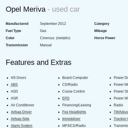
Opel Meriva
- used car
Manufactured
September 2012
Category
Fuel Type
Gas
Mileage
Color
Cinerous (metallic)
Horse Power
Transmission
Manual
Features and Extras
4/5 Doors
Board Computer
Power Do
ABS
CD/Radio
Power Mi
ASD
Cruise Control
Power St
ASR
EPD
Power W
Air Conditioner
Financing/Leasing
Radio
Airbag-Driver
Fog Headlights
Tilt/Adju
Airbag-Side
Immobilizer
Traction 
Alarm System
MP3/CD/Radio
Transmis