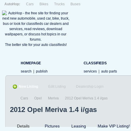
AutoHop:
Cars
Bikes
Trucks
Buses
The better site for your auto classifieds!
HOMEPAGE
CLASSIFIEDS
search
|
publish
services
|
auto parts
New Listing
Edit Listing
Dealership Login
Cars
Opel
Meriva
2012 Opel Meriva 1.4 i/gas
2012 Opel Meriva 1.4 i/gas
Details
Pictures
Leasing
Make VIP Listing!