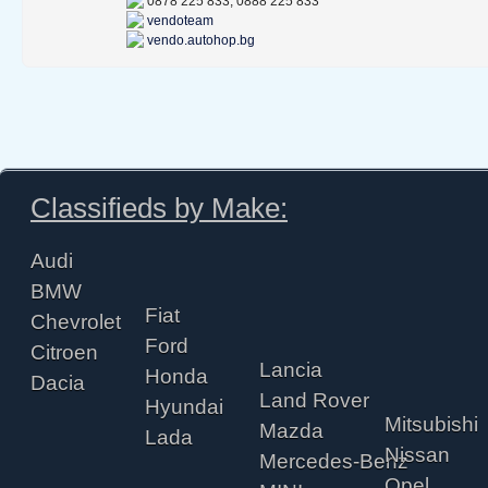
0878 225 833, 0888 225 833
vendoteam
vendo.autohop.bg
Classifieds by Make:
Audi
BMW
Fiat
Chevrolet
Ford
Citroen
Lancia
Honda
Dacia
Land Rover
Hyundai
Mitsubishi
Mazda
Lada
Nissan
Mercedes-Benz
Opel