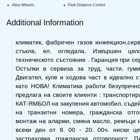
Alloy Wheels
Park Distance Control
Additional Information
климатик, фабричен газов инжекцион,сер
стъкла, ел. огледала, Извършен цял
техническото състояние . Гаранция при се
Остъпки в сервиза за труд, части, гум
Двигател, купе и ходова част в идеално с
като НОВА! Климатика работи безупреч
предлага на своите клиенти : транспортир
КАТ-ЯМБОЛ на закупения автомобил, съде
на транзитни номера, гражданска отгов
монтаж на аларми, смяна масло, ремъци 
всеки ден от 9. 00 - 20. 00ч. ниски ц
застраховка гражданска отговорност