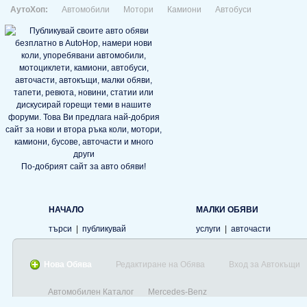
АутоХоп:
Автомобили
Мотори
Камиони
Автобуси
По-добрият сайт за авто обяви!
НАЧАЛО
МАЛКИ ОБЯВИ
търси
|
публикувай
услуги
|
авточасти
Нова Обява
Редактиране на Обява
Вход за Автокъщи
Автомобилен Каталог
Mercedes-Benz