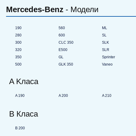
Mercedes-Benz
- Модели
190
560
ML
280
600
SL
300
CLC 350
SLK
320
E500
SLR
350
GL
Sprinter
500
GLK 350
Vaneo
A Kласa
A 190
A 200
A 210
B Класа
B 200