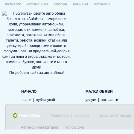
АутоХоп:
Автомобили
Мотори
Камиони
Автобуси
По-добрият сайт за авто обяви!
НАЧАЛО
МАЛКИ ОБЯВИ
търси
|
публикувай
услуги
|
авточасти
Нова Обява
Редактиране на Обява
Вход за Автокъщи
Автомобилен Каталог
Honda Civic