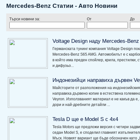
Mercedes-Benz Статии - Авто Новини
Търси новини за:
От
До
Voltage Design наду Mercedes-Benz
Германската тунинг компания Voltage Design пок
Mercedes-Benz S65 AMG. Автомобилът е с карбон
в който има преден спойлер, крила, престилки, 
и дифузьо...
Индонезийци направиха дървен Ve
Майсторите от разположения на индонезийския
направиха дървено копие в естествена големина
Veyron. Използваният материал е не какъв да е,
дори и най-дребните детайли ...
Tesla D ще е Model S с 4х4
Tesla Motors ще предложи версия с четири задв
седан Model S, е споделил главният изпълните
Мъск. Новият вариант ще бъде обозначен като „D“