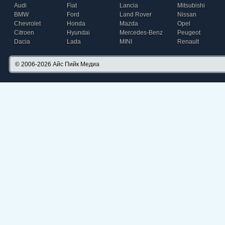
Audi
Fiat
Lancia
Mitsubishi
BMW
Ford
Land Rover
Nissan
Chevrolet
Honda
Mazda
Opel
Citroen
Hyundai
Mercedes-Benz
Peugeot
Dacia
Lada
MINI
Renault
© 2006-2026
Айс Пийк Медиа