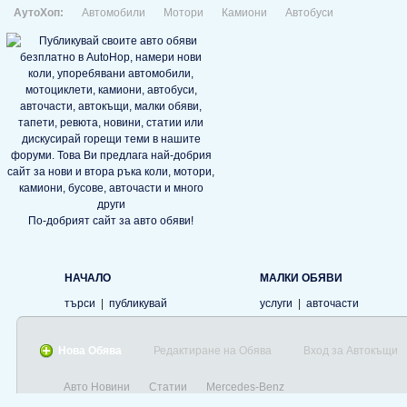
АутоХоп:
Автомобили
Мотори
Камиони
Автобуси
По-добрият сайт за авто обяви!
НАЧАЛО
МАЛКИ ОБЯВИ
търси
|
публикувай
услуги
|
авточасти
Нова Обява
Редактиране на Обява
Вход за Автокъщи
Авто Новини
Статии
Mercedes-Benz