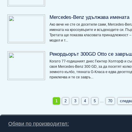
Mercedes-Benz удължава имената
Ако вече не сте се досетили сами, Mercedes-Ben
имената на кросоувърите и всъдеходите си. Първ
Третата ще показва класовата принадлежност – 
модел и т...
Рекордьорът 300GD Otto се завръщ
Когато 77-годишният днес Гюнтер Холторф и съ
своя Mercedes-Benz 300 GD, за да посетят колк
земното кълбо, тяхната G-Класа е едва десетг
приключва и те се завръ...
1
2
3
4
5
...
70
следв
Обяви по производител: