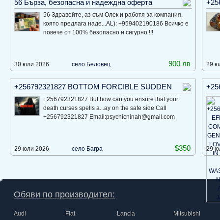
56 Бърза, безопасна и надеждна оферта
+25
56 Здравейте, аз съм Олек и работя за компания,
която предлага наде...AL): +959402190186 Всичко е
повече от 100% безопасно и сигурно !!!
900 лв
30 юли 2026
село Беловец
29 ю
+256792321827 BOTTOM FORCIBLE SUDDEN
+25
+256792321827 But how can you ensure that your
death curses spells a...ay on the safe side Call
+256792321827 Email:psychicninah@gmail.com
$350
29 юли 2026
село Багра
29 ю
Обяви по производител:
Audi
Fiat
Lancia
Mitsubishi