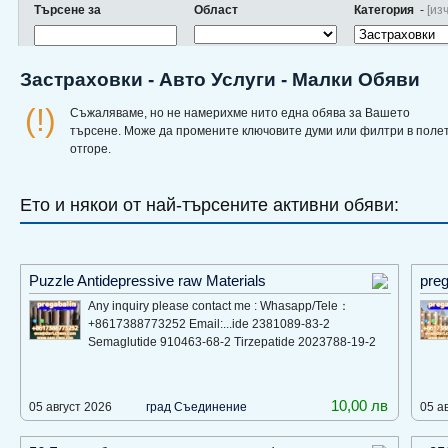
Търсене за
Област
Категория
-
[из
Застраховки - Авто Услуги - Малки Обяви
(!)
Съжаляваме, но не намерихме нито една обява за Вашето
търсене. Може да промените ключовите думи или филтри в поле
отгоре.
Ето и някои от най-търсените активни обяви:
Puzzle Antidepressive raw Materials
preg
Any inquiry please contact me : Whasapp/Tele：
+8617388773252 Email:...ide 2381089-83-2
Semaglutide 910463-68-2 Tirzepatide 2023788-19-2
10,00 лв
05 август 2026
град Съединение
05 а