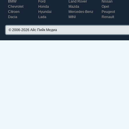
BMW
Ford
Land Rover
Nissan
Chevrolet
Honda
Mazda
Opel
Citroen
Hyundai
Mercedes-Benz
Peugeot
Dacia
Lada
MINI
Renault
© 2006-2026
Айс Пийк Медиа