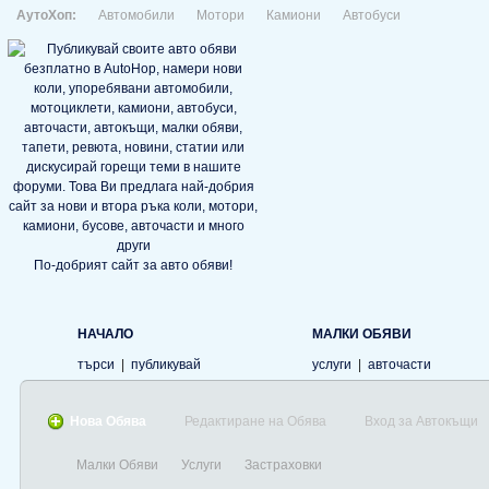
АутоХоп:
Автомобили
Мотори
Камиони
Автобуси
По-добрият сайт за авто обяви!
НАЧАЛО
МАЛКИ ОБЯВИ
търси
|
публикувай
услуги
|
авточасти
Нова Обява
Редактиране на Обява
Вход за Автокъщи
Малки Обяви
Услуги
Застраховки