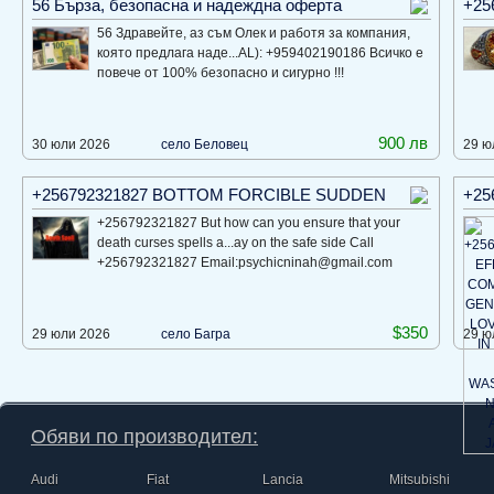
56 Бърза, безопасна и надеждна оферта
+25
56 Здравейте, аз съм Олек и работя за компания,
която предлага наде...AL): +959402190186 Всичко е
повече от 100% безопасно и сигурно !!!
900 лв
30 юли 2026
село Беловец
29 ю
+256792321827 BOTTOM FORCIBLE SUDDEN
+25
+256792321827 But how can you ensure that your
death curses spells a...ay on the safe side Call
+256792321827 Email:psychicninah@gmail.com
$350
29 юли 2026
село Багра
29 ю
Обяви по производител:
Audi
Fiat
Lancia
Mitsubishi