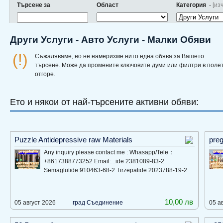
Търсене за
Област
Категория
-
[из
Други Услуги - Авто Услуги - Малки Обяви
(!)
Съжаляваме, но не намерихме нито една обява за Вашето
търсене. Може да промените ключовите думи или филтри в поле
отгоре.
Ето и някои от най-търсените активни обяви:
Puzzle Antidepressive raw Materials
preg
Any inquiry please contact me : Whasapp/Tele：
+8617388773252 Email:...ide 2381089-83-2
Semaglutide 910463-68-2 Tirzepatide 2023788-19-2
10,00 лв
05 август 2026
град Съединение
05 а