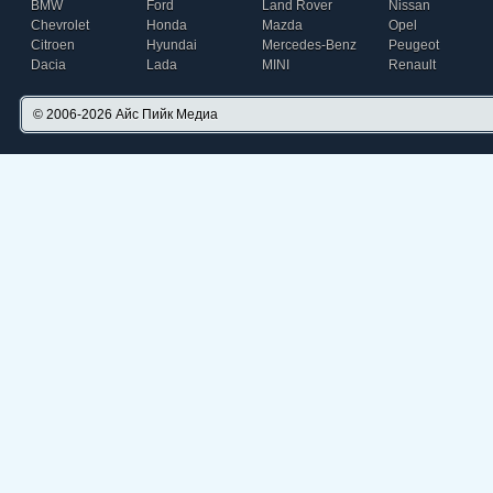
BMW
Ford
Land Rover
Nissan
Chevrolet
Honda
Mazda
Opel
Citroen
Hyundai
Mercedes-Benz
Peugeot
Dacia
Lada
MINI
Renault
© 2006-2026
Айс Пийк Медиа