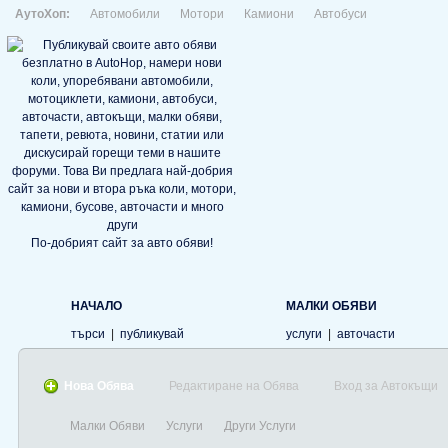
АутоХоп:
Автомобили
Мотори
Камиони
Автобуси
По-добрият сайт за авто обяви!
НАЧАЛО
МАЛКИ ОБЯВИ
търси
|
публикувай
услуги
|
авточасти
Нова Обява
Редактиране на Обява
Вход за Автокъщи
Малки Обяви
Услуги
Други Услуги