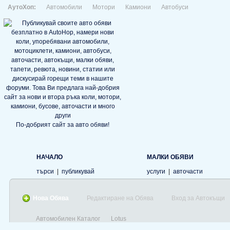
АутоХоп:
Автомобили
Мотори
Камиони
Автобуси
По-добрият сайт за авто обяви!
НАЧАЛО
МАЛКИ ОБЯВИ
търси
|
публикувай
услуги
|
авточасти
Нова Обява
Редактиране на Обява
Вход за Автокъщи
Автомобилен Каталог
Lotus