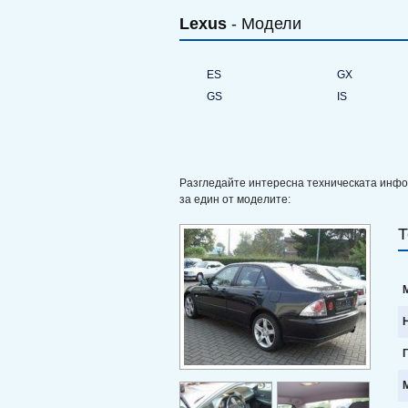
Lexus
- Модели
ES
GX
GS
IS
Разгледайте интересна техническата инф
за един от моделите:
Т