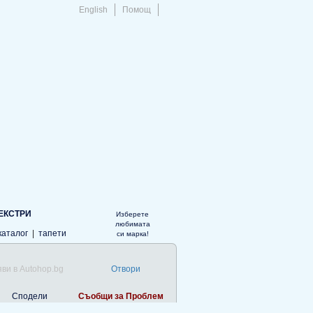
English
Помощ
ЕКСТРИ
Изберете
любимата
каталог
|
тапети
си марка!
ви в Autohop.bg
Отвори
Сподели
Съобщи за Проблем