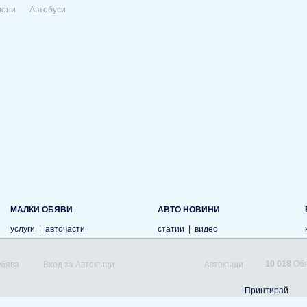
иони
Автобуси
МАЛКИ ОБЯВИ
АВТО НОВИНИ
услуги
|
авточасти
статии
|
видео
10 018
Обя
Обява
Вход за Автокъщи
Автокъщи
Принтирай