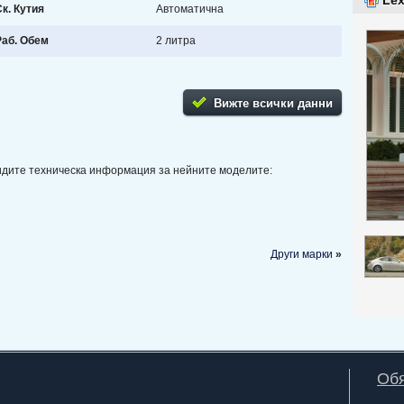
Le
Ск. Кутия
Автоматична
Раб. Обем
2 литра
Вижте всички данни
видите техническа информация за нейните моделите:
Други марки
»
Обя