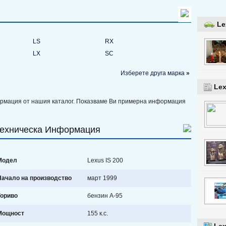
Le
LS
RX
LX
SC
Изберете друга марка
»
Le
ормация от нашия каталог. Показваме Ви примерна информация
ехническа Информация
Модел
Lexus IS 200
Начало на производство
март 1999
Гориво
бензин А-95
Мощност
155 к.с.