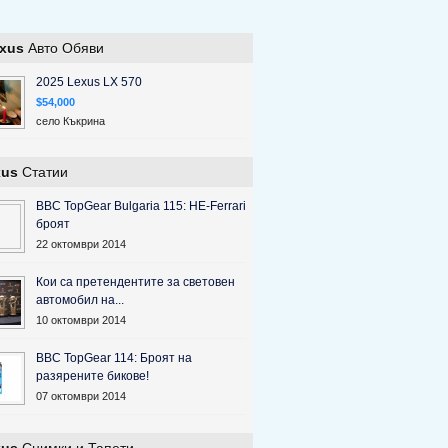
xus
Авто Обяви
2025 Lexus LX 570
$54,000
село Къкрина
xus
Статии
BBC TopGear Bulgaria 115: НЕ-Ferrari
броят
22 октомври 2014
Кои са претендентите за световен
автомобил на...
10 октомври 2014
BBC TopGear 114: Броят на
разярените бикове!
07 октомври 2014