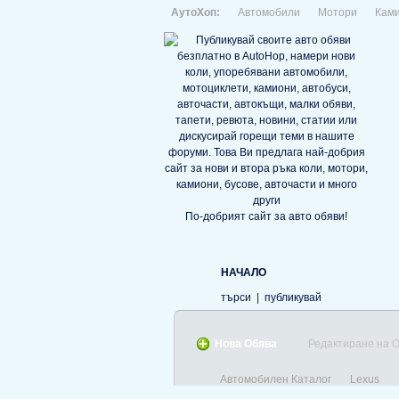
АутоХоп:
Автомобили
Мотори
Кам
По-добрият сайт за авто обяви!
НАЧАЛО
търси
|
публикувай
Нова Обява
Редактиране на 
Автомобилен Каталог
Lexus