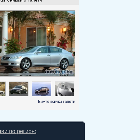
xus
Снимки и Тапети
Вижте всички тапети
ви по регион: