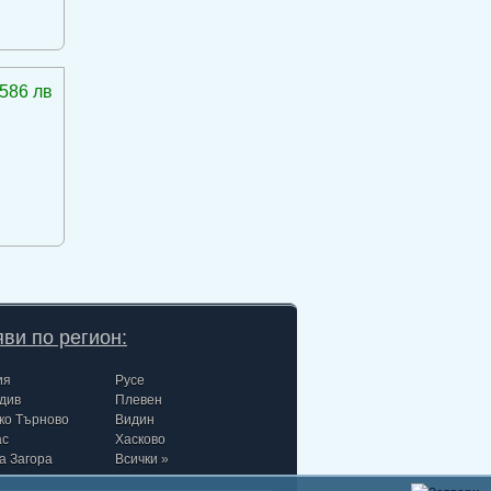
586 лв
ви по регион:
ия
Русе
див
Плевен
ко Търново
Видин
ас
Хасково
а Загора
Всички »