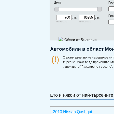
Цена
Гор
Год
лв.
лв.
минимум
максимум
Обяви от България
Автомобили в област Мон
(!)
Съжаляваме, но не намерихме нит
търсене. Можете да промените кл
използвате "Разширено търсене".
Ето и някои от най-търсените
2010 Nissan Qashqai