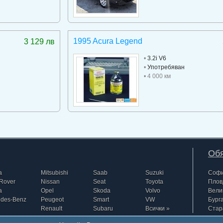
1995 Acura Legend
3 129 лв
•
3.2i V6
•
Употребяван
• 4 000 км
Обя
a
Mitsubishi
Saab
Suzuki
Соф
Rover
Nissan
Seat
Toyota
Плов
a
Opel
Skoda
Volvo
Вели
edes-Benz
Peugeot
Smart
VW
Бург
Renault
Subaru
Всички »
Стар