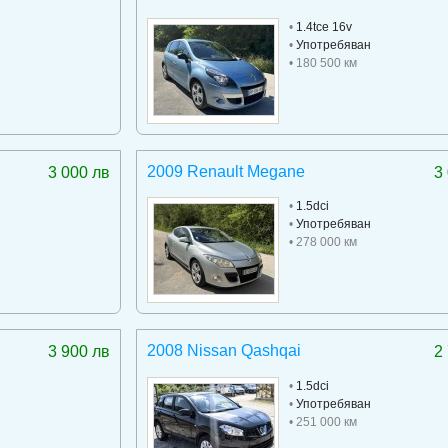
•
1.4tce 16v
•
Употребяван
• 180 500 км
2009 Renault Megane
3 000 лв
3
•
1.5dci
•
Употребяван
• 278 000 км
2008 Nissan Qashqai
3 900 лв
2
•
1.5dci
•
Употребяван
• 251 000 км