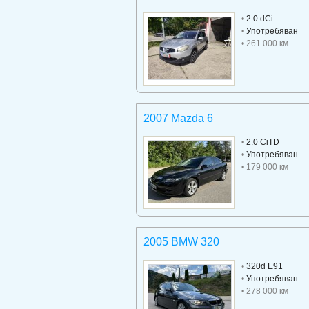
•
2.0 dCi
•
Употребяван
• 261 000 км
2007 Mazda 6
•
2.0 CiTD
•
Употребяван
• 179 000 км
2005 BMW 320
•
320d E91
•
Употребяван
• 278 000 км