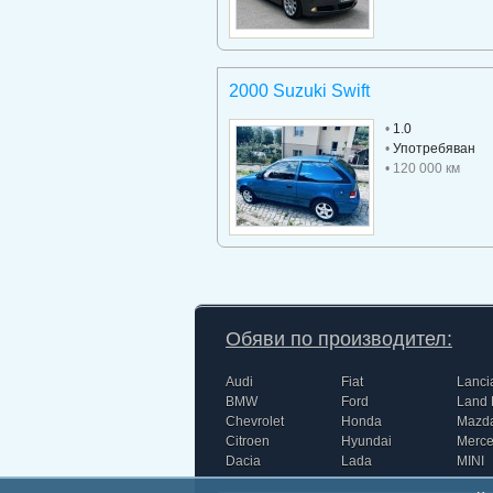
2000 Suzuki Swift
•
1.0
•
Употребяван
• 120 000 км
Обяви по производител:
Audi
Fiat
Lanci
BMW
Ford
Land 
Chevrolet
Honda
Mazd
Citroen
Hyundai
Merc
Dacia
Lada
MINI