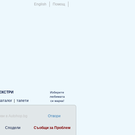
English
Помощ
ЕКСТРИ
Изберете
любимата
каталог
|
тапети
си марка!
ви в Autohop.bg
Отвори
Сподели
Съобщи за Проблем