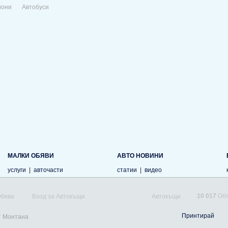
иони
Автобуси
МАЛКИ ОБЯВИ
АВТО НОВИНИ
услуги
|
авточасти
статии
|
видео
10 017
Обя
Обява
Вход за Автокъщи
Автокъщи
Принтирай
т Монтана