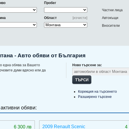
иво
Пробег
Частни лица
ина
Област
[изчисти]
Автокъщи
Вносители
тана - Авто обяви от България
о една обява за Вашето
Ново търсене за:
ючовите думи вдясно или да
ТЪРСИ
Корекция на търсенето
Разширено търсене
 активни обяви:
2009 Renault Scenic
6 300 лв
4