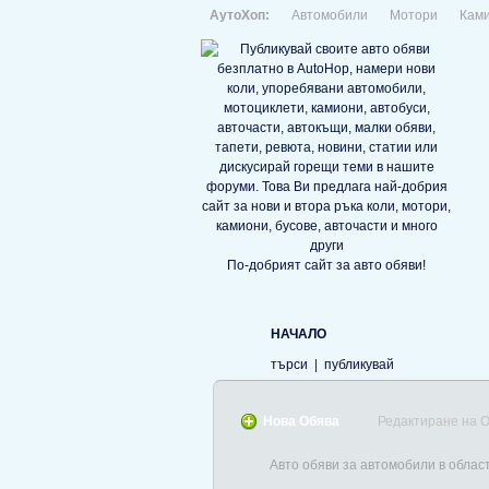
АутоХоп:
Автомобили
Мотори
Кам
По-добрият сайт за авто обяви!
НАЧАЛО
търси
|
публикувай
Нова Обява
Редактиране на 
Авто обяви за автомобили в облас