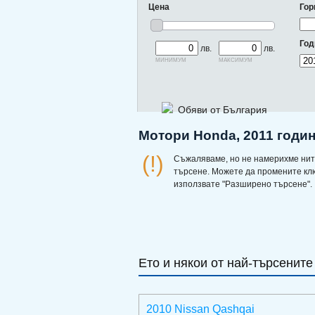
Цена
Гор
Год
лв.
лв.
минимум
максимум
Обяви от България
Мотори Honda, 2011 годин
(!)
Съжаляваме, но не намерихме нит
търсене. Можете да промените кл
използвате "Разширено търсене".
Ето и някои от най-търсените
2010 Nissan Qashqai