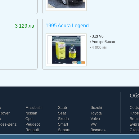
1995 Acura Legend
3 129 лв
•
3.2i V6
•
Употребяван
• 4 000 км
Обя
a
Mitsubishi
Saab
Suzuki
Соф
Rover
Nissan
Seat
Toyota
Плов
a
Opel
Skoda
Volvo
Вели
edes-Benz
Peugeot
Smart
VW
Бург
Renault
Subaru
Всички »
Стар