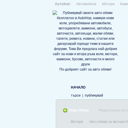
АутоХоп:
Автомобили
Мотори
Кам
По-добрият сайт за авто обяви!
НАЧАЛО
търси
|
публикувай
Нова Обява
Редактиране на 
Мотори
Авто обяви за мотори 