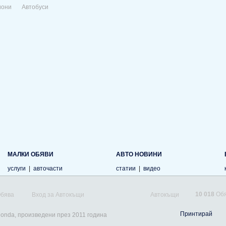
иони
Автобуси
МАЛКИ ОБЯВИ
АВТО НОВИНИ
услуги
|
авточасти
статии
|
видео
10 018
Обя
Обява
Вход за Автокъщи
Автокъщи
Принтирай
Honda, произведени през 2011 година