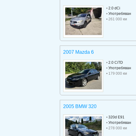
•
2.0 dCi
•
Употребяван
• 261 000 км
2007 Mazda 6
•
2.0 CiTD
•
Употребяван
• 179 000 км
2005 BMW 320
•
320d E91
•
Употребяван
• 278 000 км