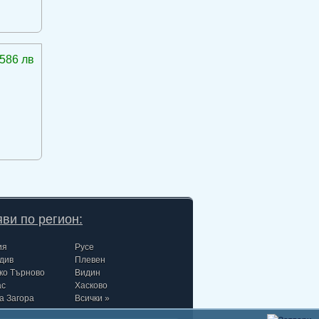
586 лв
ви по регион:
ия
Русе
див
Плевен
ко Търново
Видин
ас
Хасково
а Загора
Всички »