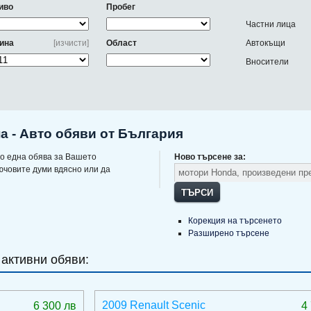
иво
Пробег
Частни лица
ина
[изчисти]
Област
Автокъщи
Вносители
а - Авто обяви от България
о една обява за Вашето
Ново търсене за:
ючовите думи вдясно или да
ТЪРСИ
Корекция на търсенето
Разширено търсене
 активни обяви:
2009 Renault Scenic
6 300 лв
4