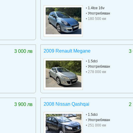
•
1.4tce 16v
•
Употребяван
• 180 500 км
2009 Renault Megane
3 000 лв
3
•
1.5dci
•
Употребяван
• 278 000 км
2008 Nissan Qashqai
3 900 лв
2
•
1.5dci
•
Употребяван
• 251 000 км