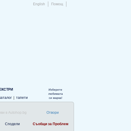
English
Помощ
ЕКСТРИ
Изберете
любимата
каталог
|
тапети
си марка!
ви в Autohop.bg
Отвори
Сподели
Съобщи за Проблем