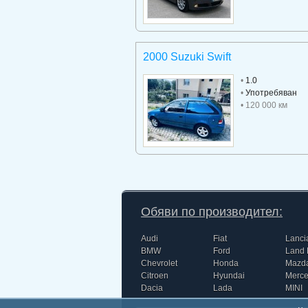
2000 Suzuki Swift
•
1.0
•
Употребяван
• 120 000 км
Обяви по производител:
Audi
Fiat
Lanci
BMW
Ford
Land 
Chevrolet
Honda
Mazd
Citroen
Hyundai
Merc
Dacia
Lada
MINI