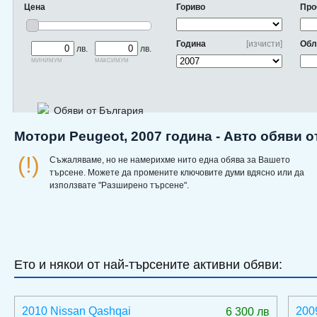
Цена
Гориво
Про
Година
[изчисти]
Обл
лв.
лв.
минимум
максимум
Обяви от България
Мотори Peugeot, 2007 година - Авто обяви 
(!)
Съжаляваме, но не намерихме нито една обява за Вашето
търсене. Можете да промените ключовите думи вдясно или да
използвате "Разширено търсене".
Ето и някои от най-търсените активни обяви:
2010 Nissan Qashqai
200
6 300 лв