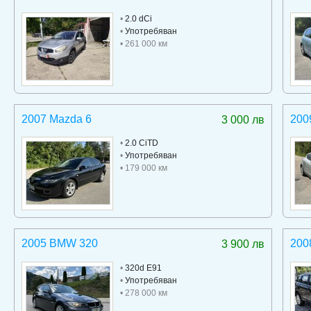
•
2.0 dCi
•
Употребяван
• 261 000 км
2007 Mazda 6
200
3 000 лв
•
2.0 CiTD
•
Употребяван
• 179 000 км
2005 BMW 320
200
3 900 лв
•
320d E91
•
Употребяван
• 278 000 км