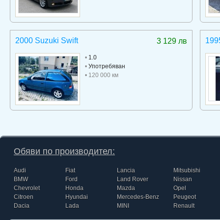
2000 Suzuki Swift
199
3 129 лв
•
1.0
•
Употребяван
• 120 000 км
Обяви по производител:
Audi
Fiat
Lancia
Mitsubishi
BMW
Ford
Land Rover
Nissan
Chevrolet
Honda
Mazda
Opel
Citroen
Hyundai
Mercedes-Benz
Peugeot
Dacia
Lada
MINI
Renault