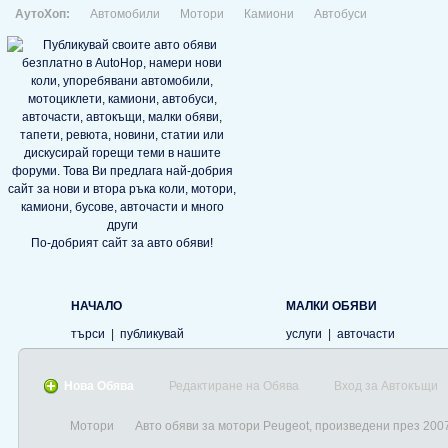
АутоХоп:
Автомобили
Мотори
Камиони
Автобуси
По-добрият сайт за авто обяви!
НАЧАЛО
МАЛКИ ОБЯВИ
търси
|
публикувай
услуги
|
авточасти
Нова Обява
Редактиране на Обява
Вход за Автокъщи
Мотори
Авто обяви за мотори Peugeot, произведени през 200