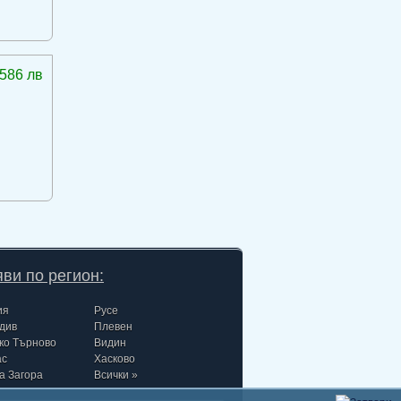
586 лв
ви по регион:
ия
Русе
див
Плевен
ко Търново
Видин
ас
Хасково
а Загора
Всички »