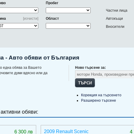
иво
Пробег
Частни лица
ина
[изчисти]
Област
Автокъщи
Вносители
а - Авто обяви от България
о една обява за Вашето
Ново търсене за:
ючовите думи вдясно или да
ТЪРСИ
Корекция на търсенето
Разширено търсене
 активни обяви:
2009 Renault Scenic
6 300 лв
4