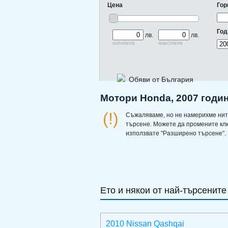
Цена
Гор
Год
лв.
лв.
минимум
максимум
Обяви от България
Мотори Honda, 2007 годин
(!)
Съжаляваме, но не намерихме нит
търсене. Можете да промените кл
използвате "Разширено търсене".
Ето и някои от най-търсените
2010 Nissan Qashqai