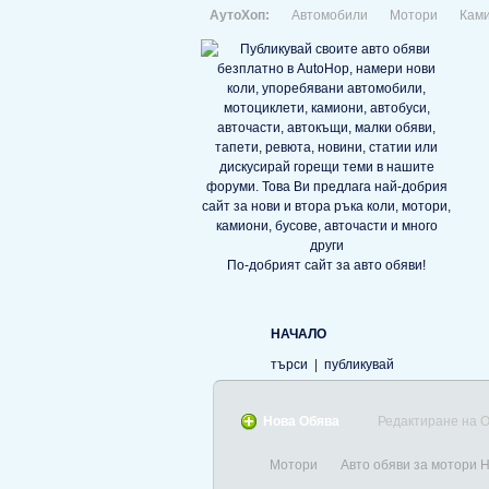
АутоХоп:
Автомобили
Мотори
Кам
По-добрият сайт за авто обяви!
НАЧАЛО
търси
|
публикувай
Нова Обява
Редактиране на 
Мотори
Авто обяви за мотори 