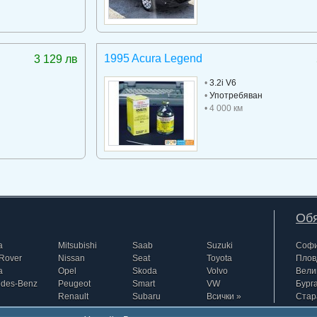
1995 Acura Legend
3 129 лв
•
3.2i V6
•
Употребяван
• 4 000 км
Обя
a
Mitsubishi
Saab
Suzuki
Соф
Rover
Nissan
Seat
Toyota
Плов
a
Opel
Skoda
Volvo
Вели
edes-Benz
Peugeot
Smart
VW
Бург
Renault
Subaru
Всички »
Стар