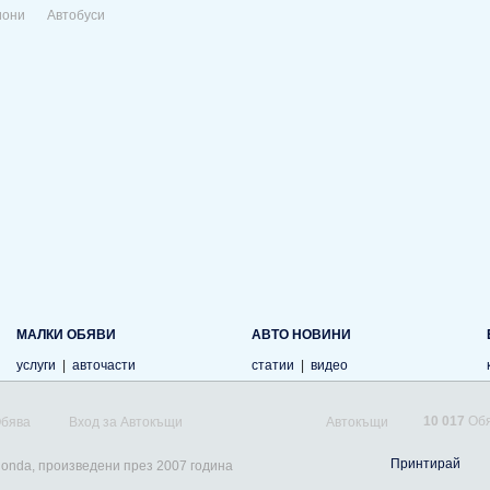
иони
Автобуси
МАЛКИ ОБЯВИ
АВТО НОВИНИ
услуги
|
авточасти
статии
|
видео
10 017
Обя
Обява
Вход за Автокъщи
Автокъщи
Принтирай
Honda, произведени през 2007 година