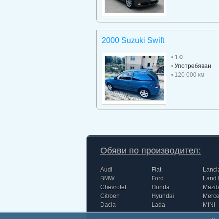
2000 Suzuki Swift
•
1.0
•
Употребяван
• 120 000 км
Обяви по производител:
Audi
Fiat
Lanci
BMW
Ford
Land 
Chevrolet
Honda
Mazd
Citroen
Hyundai
Merc
Dacia
Lada
MINI