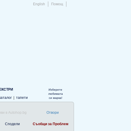
English
Помощ
ЕКСТРИ
Изберете
любимата
каталог
|
тапети
си марка!
ви в Autohop.bg
Отвори
Сподели
Съобщи за Проблем