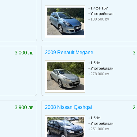
•
1.4tce 16v
•
Употребяван
• 180 500 км
2009 Renault Megane
3 000 лв
3
•
1.5dci
•
Употребяван
• 278 000 км
2008 Nissan Qashqai
3 900 лв
2
•
1.5dci
•
Употребяван
• 251 000 км