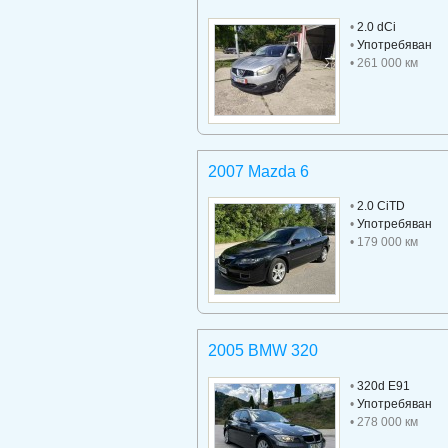
•
2.0 dCi
•
Употребяван
• 261 000 км
2007 Mazda 6
•
2.0 CiTD
•
Употребяван
• 179 000 км
2005 BMW 320
•
320d E91
•
Употребяван
• 278 000 км