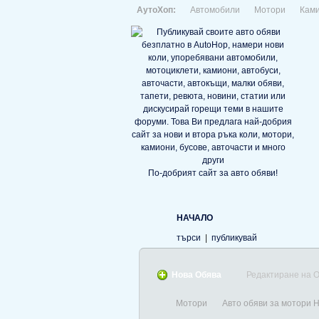
АутоХоп:
Автомобили
Мотори
Кам
По-добрият сайт за авто обяви!
НАЧАЛО
търси
|
публикувай
Нова Обява
Редактиране на 
Мотори
Авто обяви за мотори 