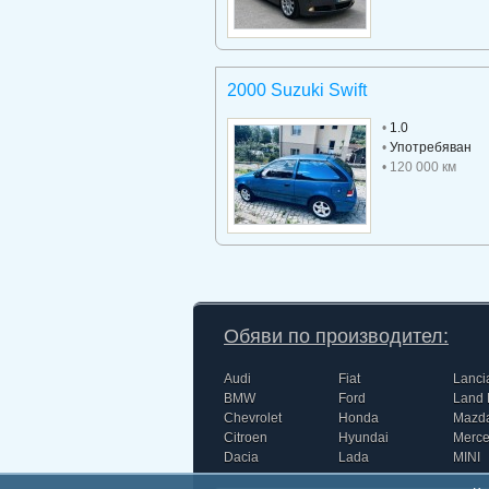
2000 Suzuki Swift
•
1.0
•
Употребяван
• 120 000 км
Обяви по производител:
Audi
Fiat
Lanci
BMW
Ford
Land 
Chevrolet
Honda
Mazd
Citroen
Hyundai
Merc
Dacia
Lada
MINI