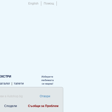
English
Помощ
ЕКСТРИ
Изберете
любимата
каталог
|
тапети
си марка!
ви в Autohop.bg
Отвори
Сподели
Съобщи за Проблем