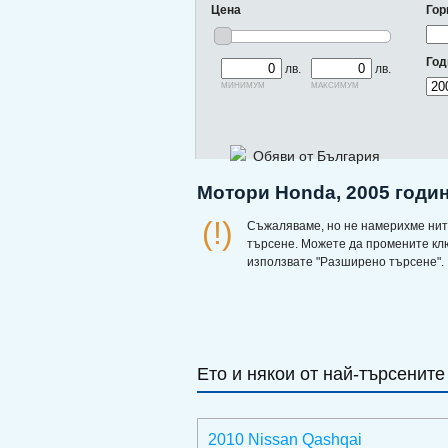
Цена
Гор
Год
лв.
лв.
минимум
максимум
Обяви от България
Мотори Honda, 2005 годин
(!)
Съжаляваме, но не намерихме нит
търсене. Можете да промените кл
използвате "Разширено търсене".
Ето и някои от най-търсените
2010 Nissan Qashqai