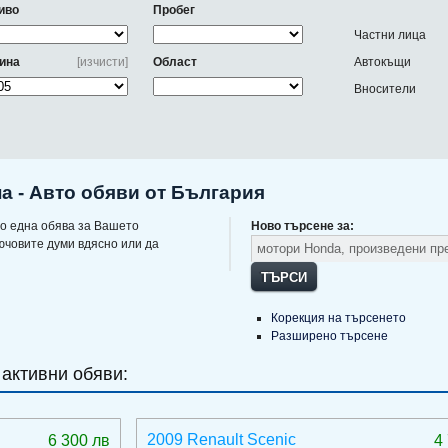
иво
Пробег
Частни лица
ина
[изчисти]
Област
Автокъщи
Вносители
а - Авто обяви от България
о една обява за Вашето
Ново търсене за:
ючовите думи вдясно или да
ТЪРСИ
Корекция на търсенето
Разширено търсене
 активни обяви:
2009 Renault Scenic
6 300 лв
4