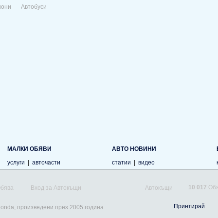
иони
Автобуси
МАЛКИ ОБЯВИ
АВТО НОВИНИ
услуги
|
авточасти
статии
|
видео
10 017
Обя
Обява
Вход за Автокъщи
Автокъщи
Принтирай
Honda, произведени през 2005 година