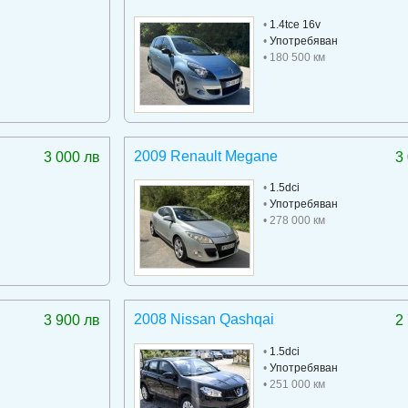
•
1.4tce 16v
•
Употребяван
• 180 500 км
2009 Renault Megane
3 000 лв
3
•
1.5dci
•
Употребяван
• 278 000 км
2008 Nissan Qashqai
3 900 лв
2
•
1.5dci
•
Употребяван
• 251 000 км