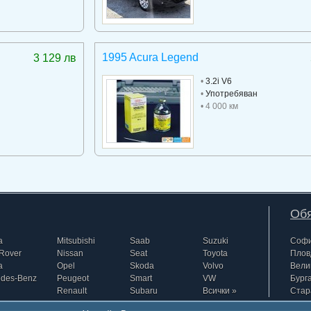
1995 Acura Legend
3 129 лв
•
3.2i V6
•
Употребяван
• 4 000 км
Обя
a
Mitsubishi
Saab
Suzuki
Соф
Rover
Nissan
Seat
Toyota
Плов
a
Opel
Skoda
Volvo
Вели
edes-Benz
Peugeot
Smart
VW
Бург
Renault
Subaru
Всички »
Стар