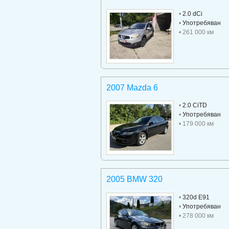
•
2.0 dCi
•
Употребяван
• 261 000 км
2007 Mazda 6
•
2.0 CiTD
•
Употребяван
• 179 000 км
2005 BMW 320
•
320d E91
•
Употребяван
• 278 000 км