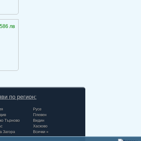
586 лв
ви по регион:
ия
Русе
див
Плевен
ко Търново
Видин
ас
Хасково
а Загора
Всички »