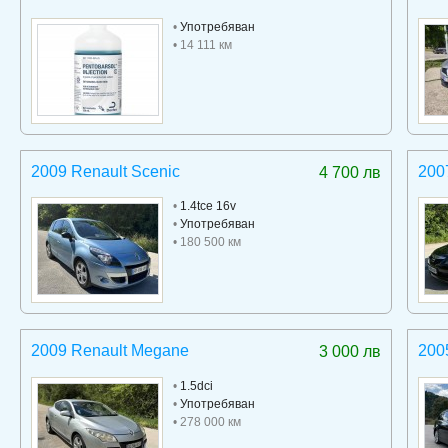
•
Употребяван
• 14 111 км
2009 Renault Scenic
200
4 700 лв
•
1.4tce 16v
•
Употребяван
• 180 500 км
2009 Renault Megane
200
3 000 лв
•
1.5dci
•
Употребяван
• 278 000 км