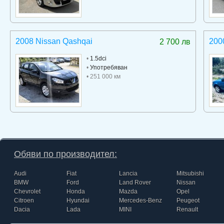
2008 Nissan Qashqai
2000
2 700 лв
•
1.5dci
•
Употребяван
• 251 000 км
Обяви по производител:
Audi
Fiat
Lancia
Mitsubishi
BMW
Ford
Land Rover
Nissan
Chevrolet
Honda
Mazda
Opel
Citroen
Hyundai
Mercedes-Benz
Peugeot
Dacia
Lada
MINI
Renault