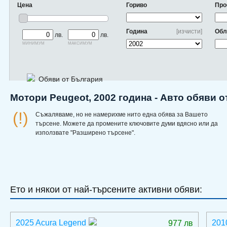
Цена
Гориво
Про
Година
[изчисти]
Обл
лв.
лв.
минимум
максимум
Обяви от България
Мотори Peugeot, 2002 година - Авто обяви 
(!)
Съжаляваме, но не намерихме нито една обява за Вашето
търсене. Можете да промените ключовите думи вдясно или да
използвате "Разширено търсене".
Ето и някои от най-търсените активни обяви:
2025 Acura Legend
201
977 лв