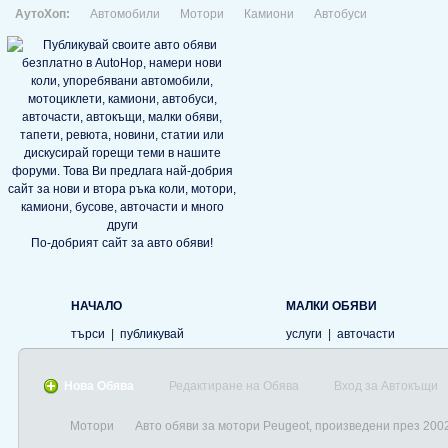
АутоХоп:
Автомобили
Мотори
Камиони
Автобуси
По-добрият сайт за авто обяви!
НАЧАЛО
МАЛКИ ОБЯВИ
търси
|
публикувай
услуги
|
авточасти
Нова Обява
Редактиране на Обява
Вход за Автокъщи
Мотори
Авто обяви за мотори Peugeot, произведени през 200