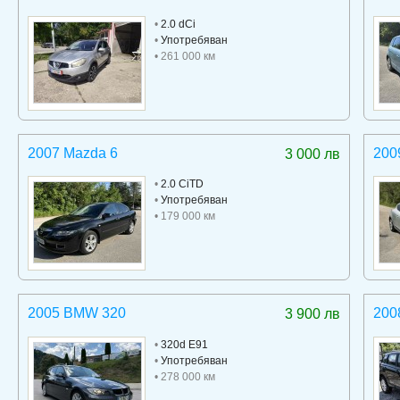
•
2.0 dCi
•
Употребяван
• 261 000 км
2007 Mazda 6
200
3 000 лв
•
2.0 CiTD
•
Употребяван
• 179 000 км
2005 BMW 320
200
3 900 лв
•
320d E91
•
Употребяван
• 278 000 км