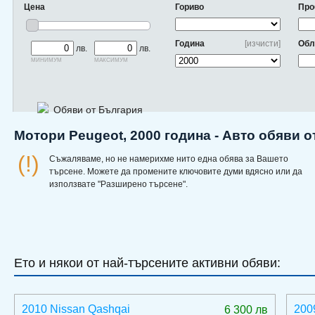
Цена
Гориво
Про
Година
[изчисти]
Обл
лв.
лв.
минимум
максимум
Обяви от България
Мотори Peugeot, 2000 година - Авто обяви 
(!)
Съжаляваме, но не намерихме нито една обява за Вашето
търсене. Можете да промените ключовите думи вдясно или да
използвате "Разширено търсене".
Ето и някои от най-търсените активни обяви:
2010 Nissan Qashqai
200
6 300 лв