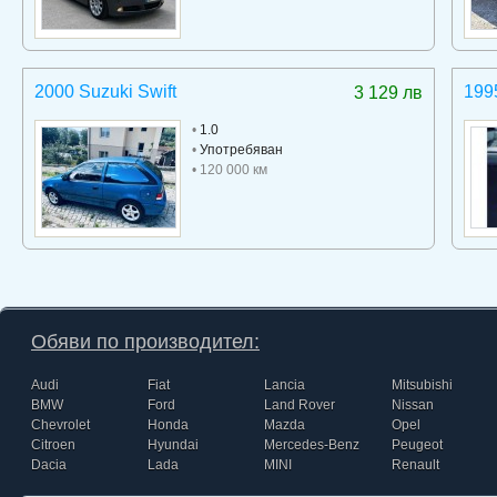
2000 Suzuki Swift
199
3 129 лв
•
1.0
•
Употребяван
• 120 000 км
Обяви по производител:
Audi
Fiat
Lancia
Mitsubishi
BMW
Ford
Land Rover
Nissan
Chevrolet
Honda
Mazda
Opel
Citroen
Hyundai
Mercedes-Benz
Peugeot
Dacia
Lada
MINI
Renault