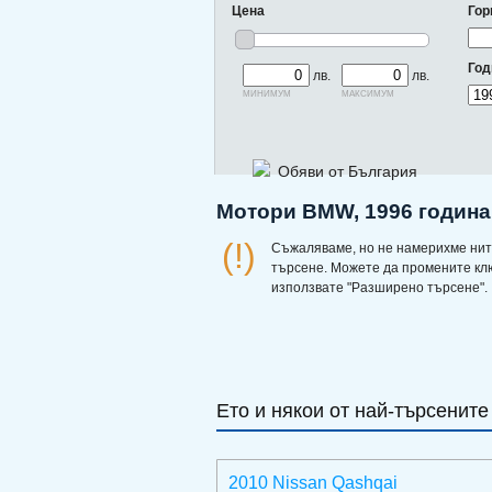
Цена
Гор
Год
лв.
лв.
минимум
максимум
Обяви от България
Мотори BMW, 1996 година 
(!)
Съжаляваме, но не намерихме нит
търсене. Можете да промените кл
използвате "Разширено търсене".
Ето и някои от най-търсените
2010 Nissan Qashqai