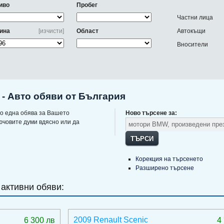
иво
Пробег
Частни лица
ина
[изчисти]
Област
Автокъщи
Вносители
- Авто обяви от България
о една обява за Вашето
Ново търсене за:
ючовите думи вдясно или да
ТЪРСИ
Корекция на търсенето
Разширено търсене
 активни обяви:
2009 Renault Scenic
6 300 лв
4