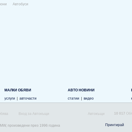
иони
Автобуси
МАЛКИ ОБЯВИ
АВТО НОВИНИ
услуги
|
авточасти
статии
|
видео
10 017
Обя
Обява
Вход за Автокъщи
Автокъщи
Принтирай
BMW, произведени през 1996 година