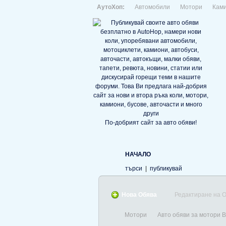
АутоХоп:
Автомобили
Мотори
Кам
По-добрият сайт за авто обяви!
НАЧАЛО
търси
|
публикувай
Нова Обява
Редактиране на 
Мотори
Авто обяви за мотори 