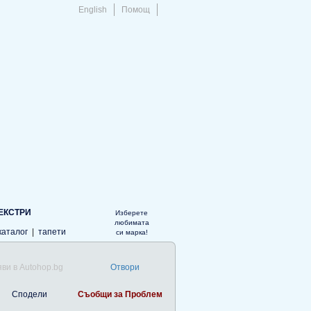
English
Помощ
ЕКСТРИ
Изберете
любимата
каталог
|
тапети
си марка!
ви в Autohop.bg
Отвори
Сподели
Съобщи за Проблем