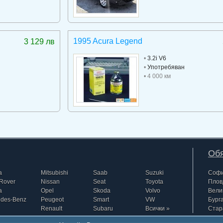
1995 Acura Legend
3 129 лв
•
3.2i V6
•
Употребяван
• 4 000 км
Обя
a
Mitsubishi
Saab
Suzuki
Соф
Rover
Nissan
Seat
Toyota
Плов
a
Opel
Skoda
Volvo
Вели
edes-Benz
Peugeot
Smart
VW
Бург
Renault
Subaru
Всички »
Стар