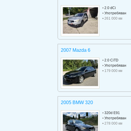
•
2.0 dCi
•
Употребяван
• 261 000 км
2007 Mazda 6
•
2.0 CiTD
•
Употребяван
• 179 000 км
2005 BMW 320
•
320d E91
•
Употребяван
• 278 000 км