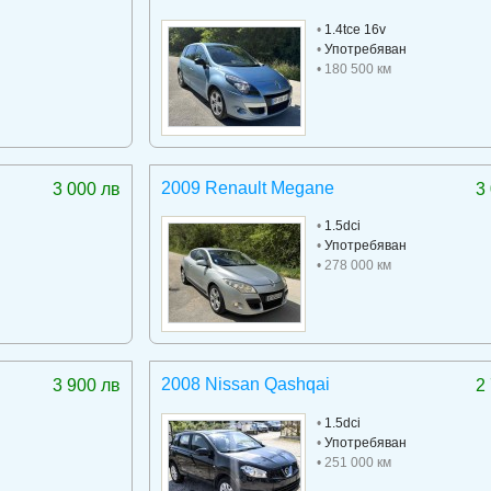
•
1.4tce 16v
•
Употребяван
• 180 500 км
2009 Renault Megane
3 000 лв
3
•
1.5dci
•
Употребяван
• 278 000 км
2008 Nissan Qashqai
3 900 лв
2
•
1.5dci
•
Употребяван
• 251 000 км