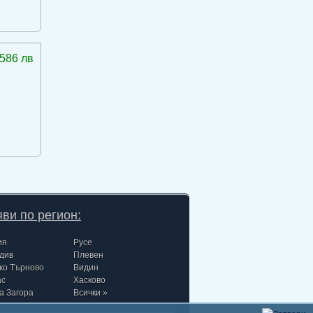
586 лв
ви по регион:
ия
Русе
див
Плевен
ко Търново
Видин
ас
Хасково
а Загора
Всички »