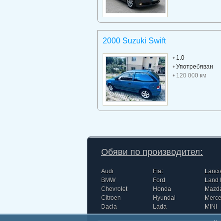
2000 Suzuki Swift
•
1.0
•
Употребяван
• 120 000 км
Обяви по производител:
Audi
Fiat
Lanci
BMW
Ford
Land 
Chevrolet
Honda
Mazd
Citroen
Hyundai
Merc
Dacia
Lada
MINI