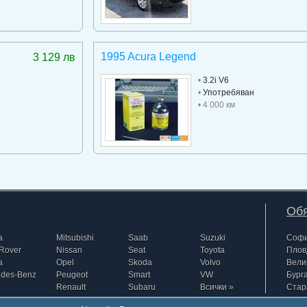
1995 Acura Legend
3 129 лв
•
3.2i V6
•
Употребяван
• 4 000 км
Обя
a
Mitsubishi
Saab
Suzuki
Соф
Rover
Nissan
Seat
Toyota
Плов
a
Opel
Skoda
Volvo
Вели
edes-Benz
Peugeot
Smart
VW
Бург
Renault
Subaru
Всички »
Стар