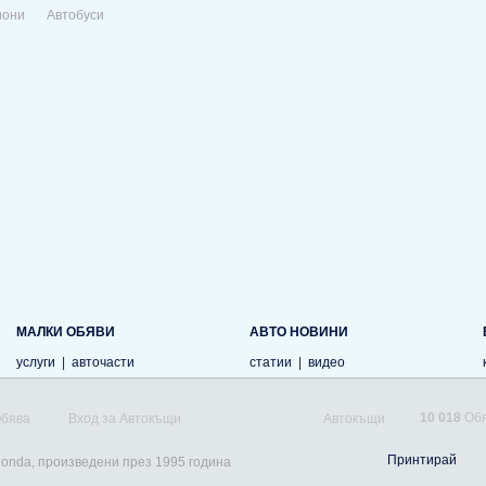
иони
Автобуси
МАЛКИ ОБЯВИ
АВТО НОВИНИ
услуги
|
авточасти
статии
|
видео
10 018
Обя
Обява
Вход за Автокъщи
Автокъщи
Принтирай
Honda, произведени през 1995 година