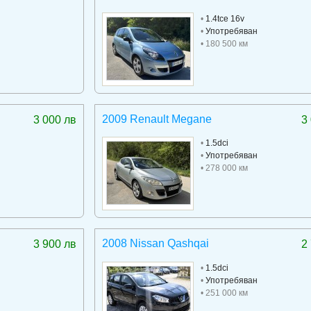
•
1.4tce 16v
•
Употребяван
• 180 500 км
2009 Renault Megane
3 000 лв
3
•
1.5dci
•
Употребяван
• 278 000 км
2008 Nissan Qashqai
3 900 лв
2
•
1.5dci
•
Употребяван
• 251 000 км