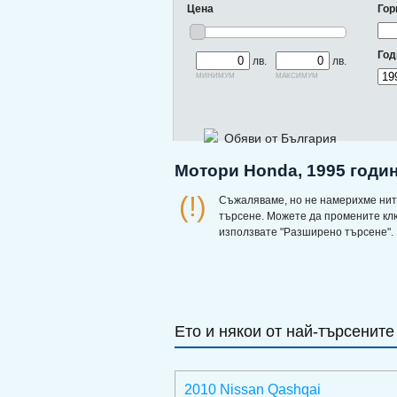
Цена
Гор
Год
лв.
лв.
минимум
максимум
Обяви от България
Мотори Honda, 1995 годин
(!)
Съжаляваме, но не намерихме нит
търсене. Можете да промените кл
използвате "Разширено търсене".
Ето и някои от най-търсените
2010 Nissan Qashqai