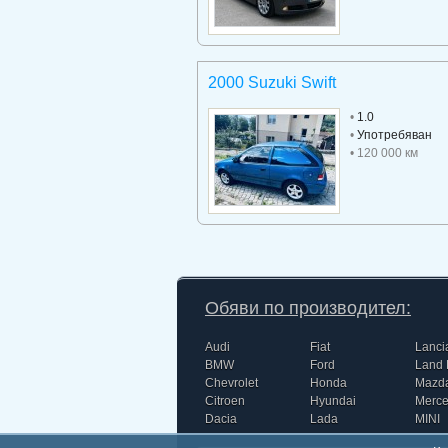
2000 Suzuki Swift
•
1.0
•
Употребяван
• 120 000 км
Обяви по производител:
Audi
Fiat
Lanci
BMW
Ford
Land 
Chevrolet
Honda
Mazd
Citroen
Hyundai
Merc
Dacia
Lada
MINI