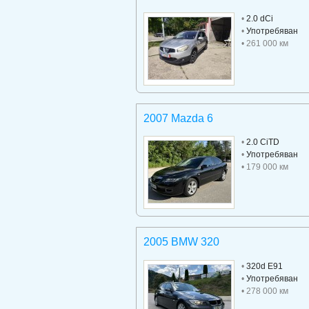
•
2.0 dCi
•
Употребяван
• 261 000 км
2007 Mazda 6
•
2.0 CiTD
•
Употребяван
• 179 000 км
2005 BMW 320
•
320d E91
•
Употребяван
• 278 000 км