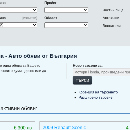
иво
Пробег
Частни лица
ина
[изчисти]
Област
Автокъщи
Вносители
а - Авто обяви от България
о една обява за Вашето
Ново търсене за:
ючовите думи вдясно или да
ТЪРСИ
Корекция на търсенето
Разширено търсене
 активни обяви:
2009 Renault Scenic
6 300 лв
4