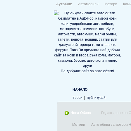
АутоХоп:
Автомобили
Мотори
Кам
По-добрият сайт за авто обяви!
НАЧАЛО
търси
|
публикувай
Нова Обява
Редактиране на 
Мотори
Авто обяви за мотори 