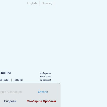
English
Помощ
ЕКСТРИ
Изберете
любимата
каталог
|
тапети
си марка!
ви в Autohop.bg
Отвори
Сподели
Съобщи за Проблем