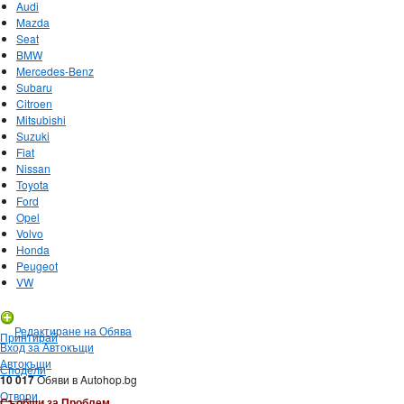
Audi
Mazda
Seat
BMW
Mercedes-Benz
Subaru
Citroen
Mitsubishi
Suzuki
Fiat
Nissan
Toyota
Ford
Opel
Volvo
Honda
Peugeot
VW
Нова Обява
Редактиране на Обява
Принтирай
Вход за Автокъщи
Автокъщи
Сподели
10 017
Обяви в Autohop.bg
Отвори
Съобщи за Проблем