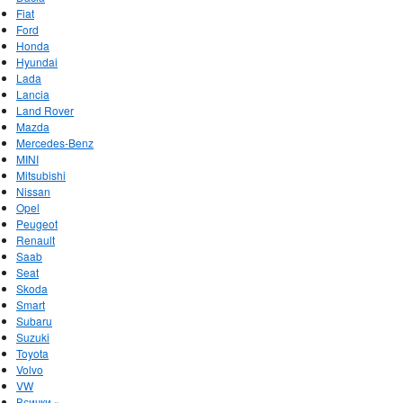
Fiat
Ford
Honda
Hyundai
Lada
Lancia
Land Rover
Mazda
Mercedes-Benz
MINI
Mitsubishi
Nissan
Opel
Peugeot
Renault
Saab
Seat
Skoda
Smart
Subaru
Suzuki
Toyota
Volvo
VW
Всички »