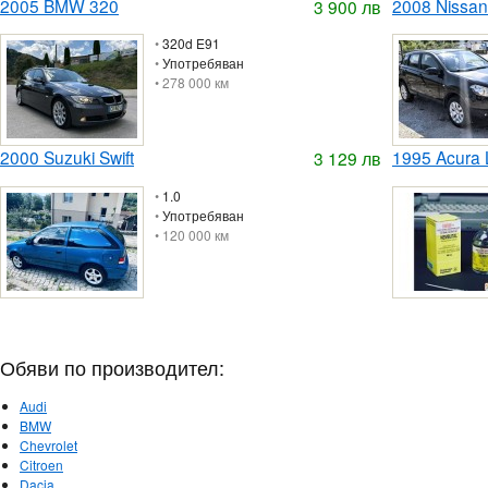
2005 BMW 320
2008 Nissan
3 900 лв
•
320d E91
•
Употребяван
• 278 000 км
2000 Suzuki Swift
1995 Acura
3 129 лв
•
1.0
•
Употребяван
• 120 000 км
Обяви по производител:
Audi
BMW
Chevrolet
Citroen
Dacia