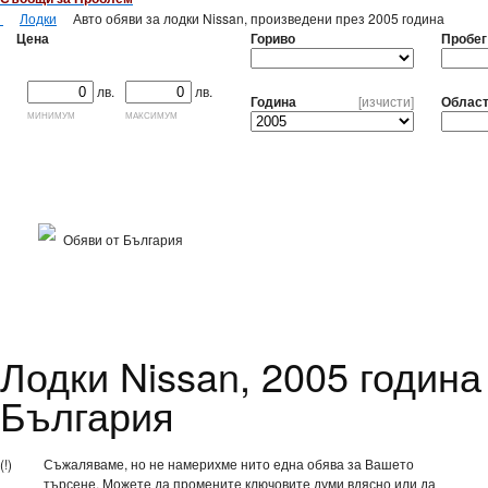
Лодки
Авто обяви за лодки Nissan, произведени през 2005 година
Цена
Гориво
Пробег
лв.
лв.
Година
[изчисти]
Облас
минимум
максимум
Обяви от България
Лодки Nissan, 2005 година 
България
(!)
Съжаляваме, но не намерихме нито една обява за Вашето
търсене. Можете да промените ключовите думи вдясно или да