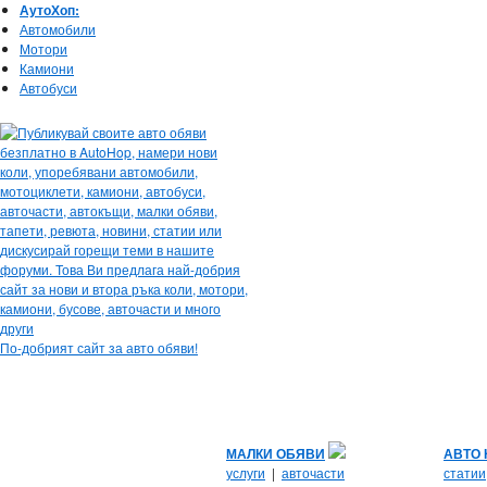
АутоХоп:
Автомобили
Мотори
Камиони
Автобуси
По-добрият сайт за авто обяви!
МАЛКИ ОБЯВИ
АВТО
услуги
|
авточасти
статии