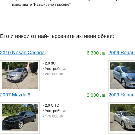
използвате "Разширено търсене".
Ето и някои от най-търсените активни обяви:
2010 Nissan Qashqai
2009 Renaul
6 300 лв
•
2.0 dCi
•
Употребяван
• 261 000 км
2007 Mazda 6
2009 Renau
3 000 лв
•
2.0 CiTD
•
Употребяван
• 179 000 км