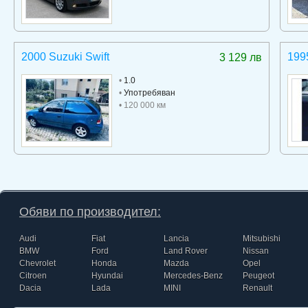
2000 Suzuki Swift
199
3 129 лв
•
1.0
•
Употребяван
• 120 000 км
Обяви по производител:
Audi
Fiat
Lancia
Mitsubishi
BMW
Ford
Land Rover
Nissan
Chevrolet
Honda
Mazda
Opel
Citroen
Hyundai
Mercedes-Benz
Peugeot
Dacia
Lada
MINI
Renault