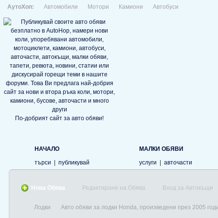
АутоХоп:
Автомобили
Мотори
Камиони
Автобуси
По-добрият сайт за авто обяви!
НАЧАЛО
МАЛКИ ОБЯВИ
търси
|
публикувай
услуги
|
авточасти
Нова Обява
Редактиране на Обява
Вход за Автокъщи
Лодки
Авто обяви за лодки Honda, произведени през 2005 год