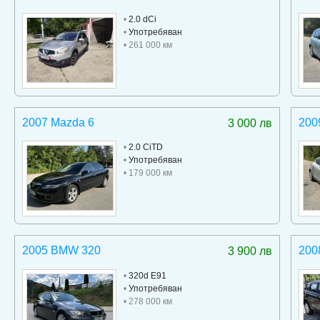
•
2.0 dCi
•
Употребяван
• 261 000 км
2007 Mazda 6
200
3 000 лв
•
2.0 CiTD
•
Употребяван
• 179 000 км
2005 BMW 320
200
3 900 лв
•
320d E91
•
Употребяван
• 278 000 км