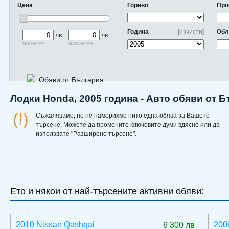
Цена
Гориво
Про
Година
[изчисти]
Обл
лв.
лв.
минимум
максимум
Обяви от България
Лодки Honda, 2005 година - Авто обяви от 
(!)
Съжаляваме, но не намерихме нито една обява за Вашето
търсене. Можете да промените ключовите думи вдясно или да
използвате "Разширено търсене".
Ето и някои от най-търсените активни обяви:
2010 Nissan Qashqai
200
6 300 лв