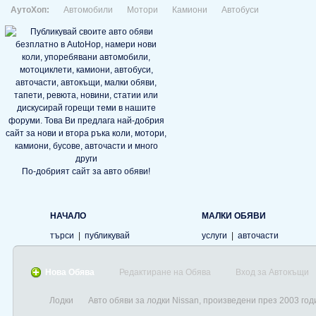
АутоХоп:
Автомобили
Мотори
Камиони
Автобуси
По-добрият сайт за авто обяви!
НАЧАЛО
МАЛКИ ОБЯВИ
търси
|
публикувай
услуги
|
авточасти
Нова Обява
Редактиране на Обява
Вход за Автокъщи
Лодки
Авто обяви за лодки Nissan, произведени през 2003 год