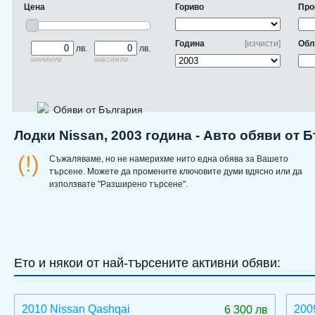
Цена
Гориво
Про
Година
[изчисти]
Обл
лв.
лв.
минимум
максимум
Обяви от България
Лодки Nissan, 2003 година - Авто обяви от 
(!)
Съжаляваме, но не намерихме нито една обява за Вашето
търсене. Можете да промените ключовите думи вдясно или да
използвате "Разширено търсене".
Ето и някои от най-търсените активни обяви:
2010 Nissan Qashqai
200
6 300 лв