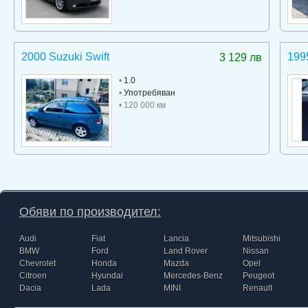
2000 Suzuki Swift
199
3 129 лв
•
1.0
•
Употребяван
• 120 000 км
Обяви по производител:
Audi
Fiat
Lancia
Mitsubishi
BMW
Ford
Land Rover
Nissan
Chevrolet
Honda
Mazda
Opel
Citroen
Hyundai
Mercedes-Benz
Peugeot
Dacia
Lada
MINI
Renault