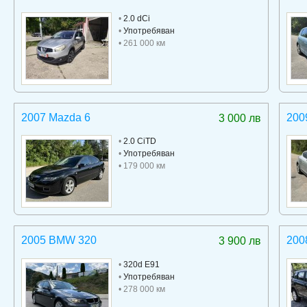
•
2.0 dCi
•
Употребяван
• 261 000 км
2007 Mazda 6
200
3 000 лв
•
2.0 CiTD
•
Употребяван
• 179 000 км
2005 BMW 320
200
3 900 лв
•
320d E91
•
Употребяван
• 278 000 км