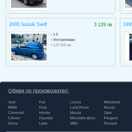
2000 Suzuki Swift
199
3 129 лв
•
1.0
•
Употребяван
• 120 000 км
Обяви по производител:
Audi
Fiat
Lancia
Mitsubishi
BMW
Ford
Land Rover
Nissan
Chevrolet
Honda
Mazda
Opel
Citroen
Hyundai
Mercedes-Benz
Peugeot
Dacia
Lada
MINI
Renault