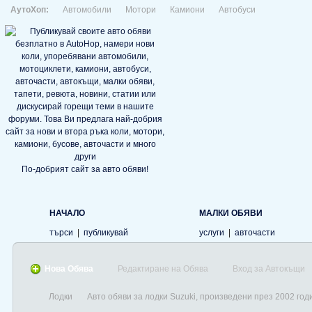
АутоХоп:
Автомобили
Мотори
Камиони
Автобуси
По-добрият сайт за авто обяви!
НАЧАЛО
МАЛКИ ОБЯВИ
търси
|
публикувай
услуги
|
авточасти
Нова Обява
Редактиране на Обява
Вход за Автокъщи
Лодки
Авто обяви за лодки Suzuki, произведени през 2002 год