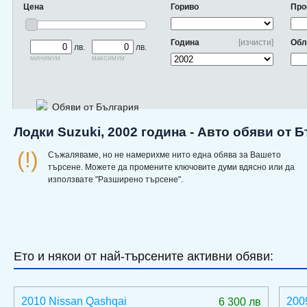
Цена
Гориво
Про
Година
[изчисти]
Обл
лв.
лв.
минимум
максимум
Обяви от България
Лодки Suzuki, 2002 година - Авто обяви от 
(!)
Съжаляваме, но не намерихме нито една обява за Вашето
търсене. Можете да промените ключовите думи вдясно или да
използвате "Разширено търсене".
Ето и някои от най-търсените активни обяви:
2010 Nissan Qashqai
200
6 300 лв