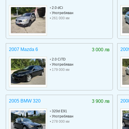
•
2.0 dCi
•
Употребяван
• 261 000 км
2007 Mazda 6
200
3 000 лв
•
2.0 CiTD
•
Употребяван
• 179 000 км
2005 BMW 320
200
3 900 лв
•
320d E91
•
Употребяван
• 278 000 км