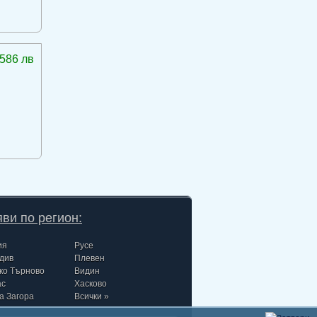
586 лв
ви по регион:
ия
Русе
див
Плевен
ко Търново
Видин
ас
Хасково
а Загора
Всички »