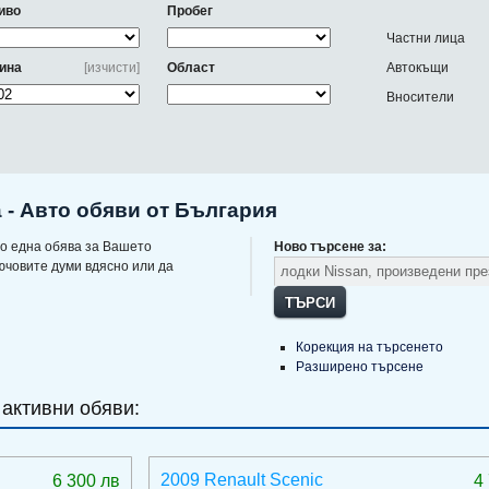
иво
Пробег
Частни лица
ина
[изчисти]
Област
Автокъщи
Вносители
а - Авто обяви от България
о една обява за Вашето
Ново търсене за:
ючовите думи вдясно или да
ТЪРСИ
Корекция на търсенето
Разширено търсене
 активни обяви:
2009 Renault Scenic
6 300 лв
4