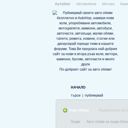
АутоХоп:
Автомобили
Мотори
Кам
По-добрият сайт за авто обяви!
НАЧАЛО
търси
|
публикувай
Нова Обява
Редактиране на 
Лодки
Авто обяви за лодки Nis