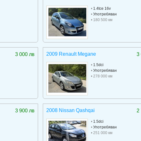
•
1.4tce 16v
•
Употребяван
• 180 500 км
2009 Renault Megane
3 000 лв
3
•
1.5dci
•
Употребяван
• 278 000 км
2008 Nissan Qashqai
3 900 лв
2
•
1.5dci
•
Употребяван
• 251 000 км