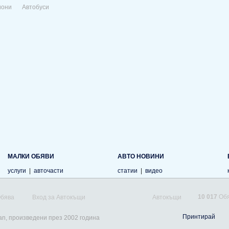
иони
Автобуси
МАЛКИ ОБЯВИ
АВТО НОВИНИ
услуги
|
авточасти
статии
|
видео
10 017
Обя
Обява
Вход за Автокъщи
Автокъщи
Принтирай
san, произведени през 2002 година