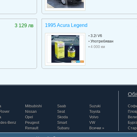
1995 Acura Legend
3 129 лв
•
3.2i V6
•
Употребяван
• 4 000 км
Обя
a
Mitsubishi
Saab
Suzuki
Соф
Rover
Nissan
Seat
Toyota
Плов
a
Opel
Skoda
Volvo
Вели
edes-Benz
Peugeot
Smart
VW
Бург
Renault
Subaru
Всички »
Стар