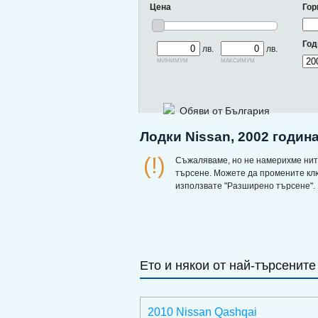
Цена
Гор
Год
лв.
лв.
минимум
максимум
Обяви от България
Лодки Nissan, 2002 годин
(!)
Съжаляваме, но не намерихме нит
търсене. Можете да промените кл
използвате "Разширено търсене".
Ето и някои от най-търсените
2010 Nissan Qashqai