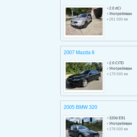
•
2.0 dCi
•
Употребяван
• 261 000 км
2007 Mazda 6
•
2.0 CiTD
•
Употребяван
• 179 000 км
2005 BMW 320
•
320d E91
•
Употребяван
• 278 000 км