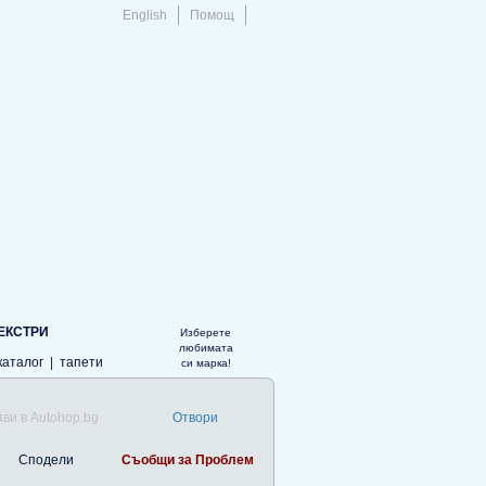
English
Помощ
ЕКСТРИ
Изберете
любимата
каталог
|
тапети
си марка!
ви в Autohop.bg
Отвори
Сподели
Съобщи за Проблем