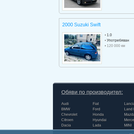
2000 Suzuki Swift
•
1.0
•
Употребяван
• 120 000 км
Обяви по производител:
Audi
Fiat
Lanci
BMW
Ford
Land 
Chevrolet
Honda
Mazd
Citroen
Hyundai
Merc
Dacia
Lada
MINI