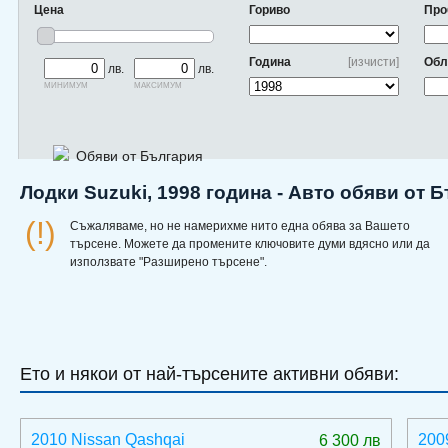
Цена
Гориво
Про
Година
[изчисти]
Обл
лв.
лв.
минимум
максимум
Обяви от България
Лодки Suzuki, 1998 година - Авто обяви от 
(!)
Съжаляваме, но не намерихме нито една обява за Вашето
търсене. Можете да промените ключовите думи вдясно или да
използвате "Разширено търсене".
Ето и някои от най-търсените активни обяви:
2010 Nissan Qashqai
200
6 300 лв