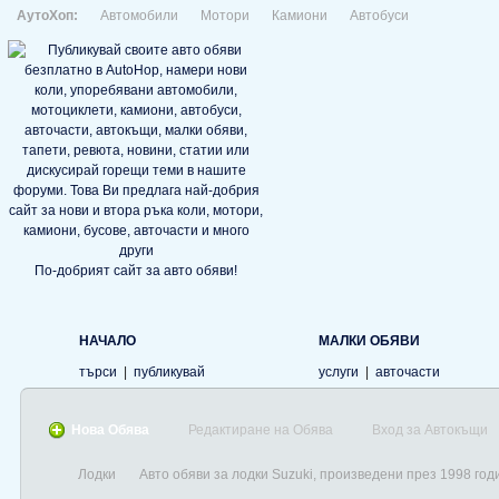
АутоХоп:
Автомобили
Мотори
Камиони
Автобуси
По-добрият сайт за авто обяви!
НАЧАЛО
МАЛКИ ОБЯВИ
търси
|
публикувай
услуги
|
авточасти
Нова Обява
Редактиране на Обява
Вход за Автокъщи
Лодки
Авто обяви за лодки Suzuki, произведени през 1998 год