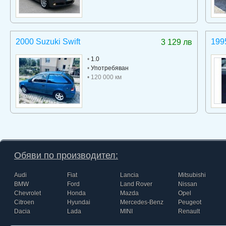
2000 Suzuki Swift
199
3 129 лв
•
1.0
•
Употребяван
• 120 000 км
Обяви по производител:
Audi
Fiat
Lancia
Mitsubishi
BMW
Ford
Land Rover
Nissan
Chevrolet
Honda
Mazda
Opel
Citroen
Hyundai
Mercedes-Benz
Peugeot
Dacia
Lada
MINI
Renault