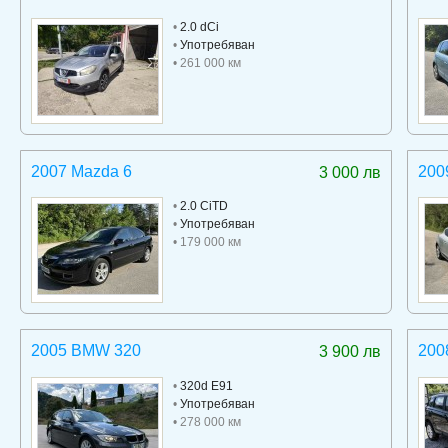
•
2.0 dCi
•
Употребяван
• 261 000 км
2007 Mazda 6
200
3 000 лв
•
2.0 CiTD
•
Употребяван
• 179 000 км
2005 BMW 320
200
3 900 лв
•
320d E91
•
Употребяван
• 278 000 км