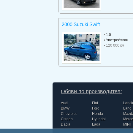
2000 Suzuki Swift
•
1.0
•
Употребяван
• 120 000 км
Обяви по производител:
Audi
Fiat
Lanci
BMW
Ford
Land 
Chevrolet
Honda
Mazd
Citroen
Hyundai
Merc
Dacia
Lada
MINI