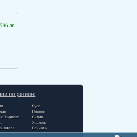
586 лв
ви по регион:
ия
Русе
див
Плевен
ко Търново
Видин
ас
Хасково
а Загора
Всички »