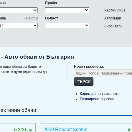
иво
Пробег
Частни лица
ина
[изчисти]
Област
Автокъщи
Вносители
 - Авто обяви от България
о една обява за Вашето
Ново търсене за:
ючовите думи вдясно или да
ТЪРСИ
Корекция на търсенето
Разширено търсене
 активни обяви:
2009 Renault Scenic
6 300 лв
4