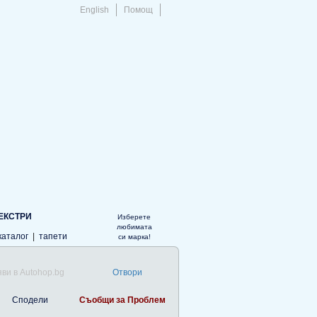
English
Помощ
ЕКСТРИ
Изберете
любимата
каталог
|
тапети
си марка!
ви в Autohop.bg
Отвори
Сподели
Съобщи за Проблем