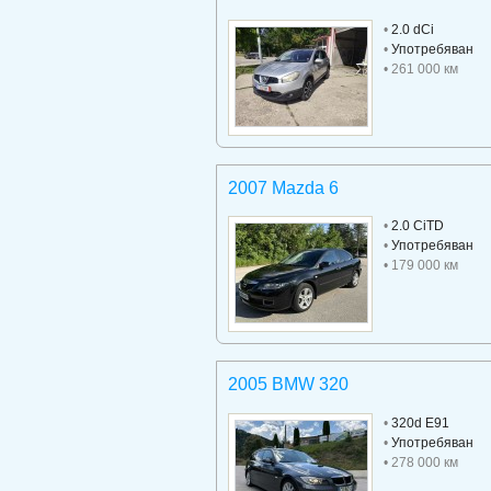
•
2.0 dCi
•
Употребяван
• 261 000 км
2007 Mazda 6
•
2.0 CiTD
•
Употребяван
• 179 000 км
2005 BMW 320
•
320d E91
•
Употребяван
• 278 000 км