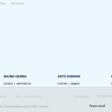
иони
Автобуси
МАЛКИ ОБЯВИ
АВТО НОВИНИ
услуги
|
авточасти
статии
|
видео
10 018
Обя
Обява
Вход за Автокъщи
Автокъщи
Принтирай
da, произведени през 1997 година