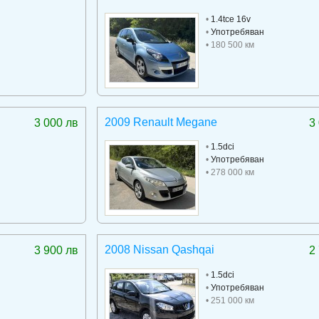
•
1.4tce 16v
•
Употребяван
• 180 500 км
2009 Renault Megane
3 000 лв
3
•
1.5dci
•
Употребяван
• 278 000 км
2008 Nissan Qashqai
3 900 лв
2
•
1.5dci
•
Употребяван
• 251 000 км