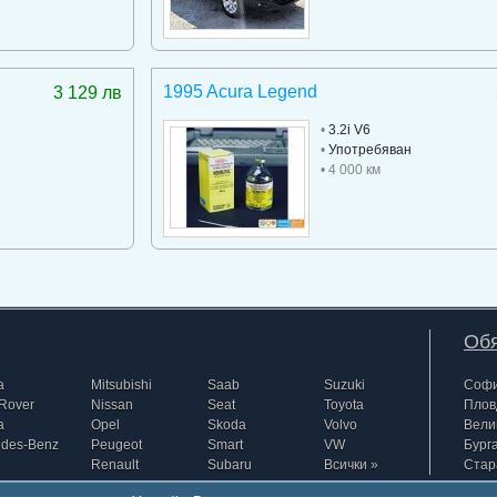
1995 Acura Legend
3 129 лв
•
3.2i V6
•
Употребяван
• 4 000 км
Обя
a
Mitsubishi
Saab
Suzuki
Соф
Rover
Nissan
Seat
Toyota
Плов
a
Opel
Skoda
Volvo
Вели
edes-Benz
Peugeot
Smart
VW
Бург
Renault
Subaru
Всички »
Стар