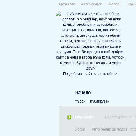
АутоХоп:
Автомобили
Мотори
Кам
По-добрият сайт за авто обяви!
НАЧАЛО
търси
|
публикувай
Нова Обява
Редактиране на 
Лодки
Авто обяви за лодки Hon