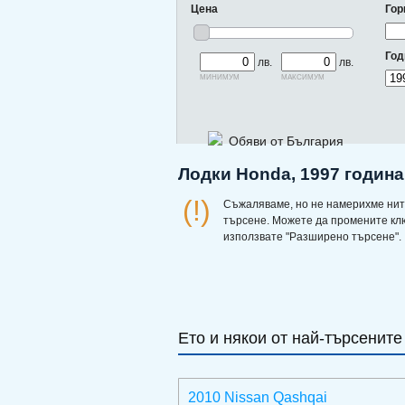
Цена
Гор
Год
лв.
лв.
минимум
максимум
Обяви от България
Лодки Honda, 1997 година
(!)
Съжаляваме, но не намерихме нит
търсене. Можете да промените кл
използвате "Разширено търсене".
Ето и някои от най-търсените
2010 Nissan Qashqai