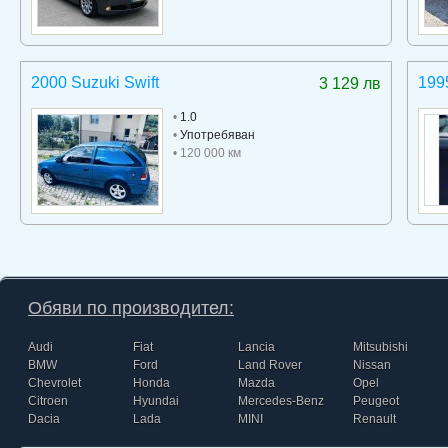
2000 Suzuki Swift
199
3 129 лв
•
1.0
•
Употребяван
• 120 000 км
Обяви по производител:
Audi
Fiat
Lancia
Mitsubishi
BMW
Ford
Land Rover
Nissan
Chevrolet
Honda
Mazda
Opel
Citroen
Hyundai
Mercedes-Benz
Peugeot
Dacia
Lada
MINI
Renault