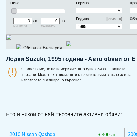
Цена
Гориво
Про
Година
[изчисти]
Обл
лв.
лв.
минимум
максимум
Обяви от България
Лодки Suzuki, 1995 година - Авто обяви от 
(!)
Съжаляваме, но не намерихме нито една обява за Вашето
търсене. Можете да промените ключовите думи вдясно или да
използвате "Разширено търсене".
Ето и някои от най-търсените активни обяви:
2010 Nissan Qashqai
200
6 300 лв