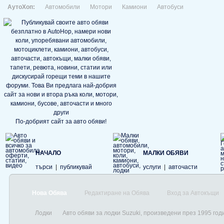
АутоХоп:
Автомобили
Мотори
Камиони
Автобуси
По-добрият сайт за авто обяви!
НАЧАЛО
МАЛКИ ОБЯВИ
търси
|
публикувай
услуги
|
авточасти
Нова Обява
Редактиране на Обява
Вход за Автокъщи
Лодки
Авто обяви за лодки Suzuki, произведени през 1995 год