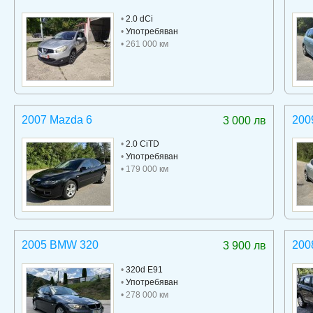
•
2.0 dCi
•
Употребяван
• 261 000 км
2007 Mazda 6
200
3 000 лв
•
2.0 CiTD
•
Употребяван
• 179 000 км
2005 BMW 320
200
3 900 лв
•
320d E91
•
Употребяван
• 278 000 км