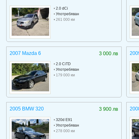
•
2.0 dCi
•
Употребяван
• 261 000 км
2007 Mazda 6
200
3 000 лв
•
2.0 CiTD
•
Употребяван
• 179 000 км
2005 BMW 320
200
3 900 лв
•
320d E91
•
Употребяван
• 278 000 км