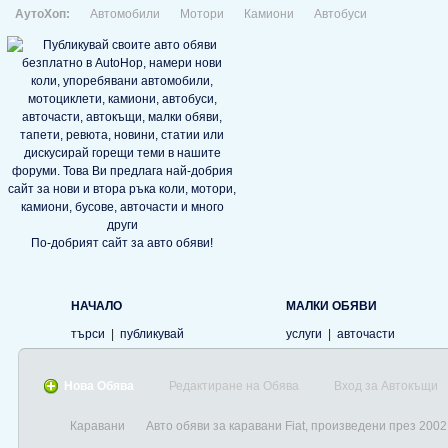
АутоХоп:
Автомобили
Мотори
Камиони
Автобуси
По-добрият сайт за авто обяви!
НАЧАЛО
МАЛКИ ОБЯВИ
търси
|
публикувай
услуги
|
авточасти
Нова Обява
Редактиране на Обява
Вход за Автокъщи
Каравани
Авто обяви за каравани Fiat, произведени през 2002