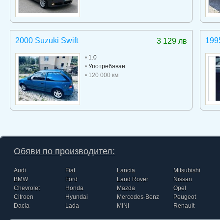
2000 Suzuki Swift
199
3 129 лв
•
1.0
•
Употребяван
• 120 000 км
Обяви по производител:
Audi
Fiat
Lancia
Mitsubishi
BMW
Ford
Land Rover
Nissan
Chevrolet
Honda
Mazda
Opel
Citroen
Hyundai
Mercedes-Benz
Peugeot
Dacia
Lada
MINI
Renault