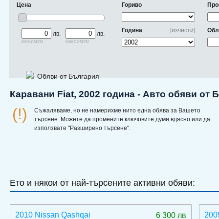
Цена
Гориво
Про
Година
[изчисти]
Обл
лв.
лв.
минимум
максимум
Обяви от България
Каравани Fiat, 2002 година - Авто обяви от
(!)
Съжаляваме, но не намерихме нито една обява за Вашето
търсене. Можете да промените ключовите думи вдясно или да
използвате "Разширено търсене".
Ето и някои от най-търсените активни обяви:
2010 Nissan Qashqai
200
6 300 лв