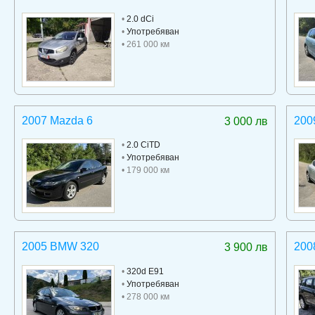
•
2.0 dCi
•
Употребяван
• 261 000 км
2007 Mazda 6
200
3 000 лв
•
2.0 CiTD
•
Употребяван
• 179 000 км
2005 BMW 320
200
3 900 лв
•
320d E91
•
Употребяван
• 278 000 км