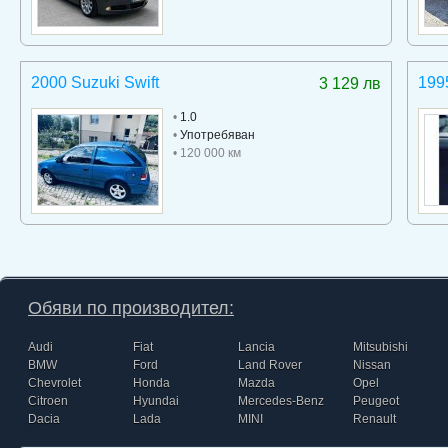
2000 Suzuki Swift
199
3 129 лв
•
1.0
•
Употребяван
• 120 000 км
Обяви по производител:
Audi
Fiat
Lancia
Mitsubishi
BMW
Ford
Land Rover
Nissan
Chevrolet
Honda
Mazda
Opel
Citroen
Hyundai
Mercedes-Benz
Peugeot
Dacia
Lada
MINI
Renault