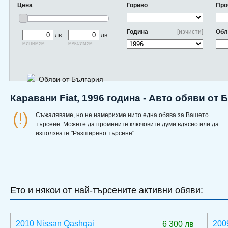
Цена
Гориво
Про
Година
[изчисти]
Обл
лв.
лв.
минимум
максимум
Обяви от България
Каравани Fiat, 1996 година - Авто обяви от
(!)
Съжаляваме, но не намерихме нито една обява за Вашето
търсене. Можете да промените ключовите думи вдясно или да
използвате "Разширено търсене".
Ето и някои от най-търсените активни обяви:
2010 Nissan Qashqai
200
6 300 лв