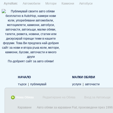
АутоХоп:
Автомобили
Мотори
Камиони
Автобуси
По-добрият сайт за авто обяви!
НАЧАЛО
МАЛКИ ОБЯВИ
търси
|
публикувай
услуги
|
авточасти
Нова Обява
Редактиране на Обява
Вход за Автокъщи
Каравани
Авто обяви за каравани Fiat, произведени през 1996