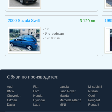
2000 Suzuki Swift
199
3 129 лв
•
1.0
•
Употребяван
• 120 000 км
Обяви по производител:
Audi
Fiat
Lancia
Mitsubishi
BMW
Ford
Land Rover
Nissan
Chevrolet
Honda
Mazda
Opel
Citroen
Hyundai
Mercedes-Benz
Peugeot
Dacia
Lada
MINI
Renault