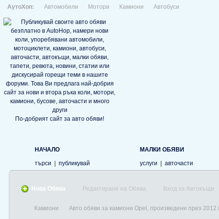
АутоХоп:
Автомобили
Мотори
Камиони
Автобуси
По-добрият сайт за авто обяви!
НАЧАЛО
МАЛКИ ОБЯВИ
търси
|
публикувай
услуги
|
авточасти
Нова Обява
Редактиране на Обява
Вход за Автокъщи
Камиони
Авто обяви за камиони Opel, произведени през 2012