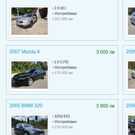
•
2.0 dCi
•
Употребяван
• 261 000 км
2007 Mazda 6
200
3 000 лв
•
2.0 CiTD
•
Употребяван
• 179 000 км
2005 BMW 320
200
3 900 лв
•
320d E91
•
Употребяван
• 278 000 км