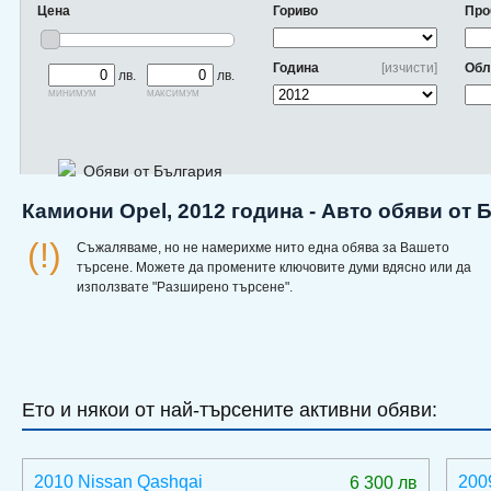
Цена
Гориво
Про
Година
[изчисти]
Обл
лв.
лв.
минимум
максимум
Обяви от България
Камиони Opel, 2012 година - Авто обяви от 
(!)
Съжаляваме, но не намерихме нито една обява за Вашето
търсене. Можете да промените ключовите думи вдясно или да
използвате "Разширено търсене".
Ето и някои от най-търсените активни обяви:
2010 Nissan Qashqai
200
6 300 лв