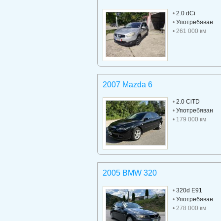
•
2.0 dCi
•
Употребяван
• 261 000 км
2007 Mazda 6
•
2.0 CiTD
•
Употребяван
• 179 000 км
2005 BMW 320
•
320d E91
•
Употребяван
• 278 000 км