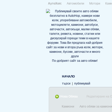
АутоХоп:
Автомобили
Мотори
Кам
По-добрият сайт за авто обяви!
НАЧАЛО
търси
|
публикувай
Нова Обява
Редактиране на 
Камиони
Авто обяви за камиони