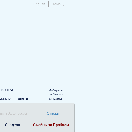
English
Помощ
ЕКСТРИ
Изберете
любимата
каталог
|
тапети
си марка!
ви в Autohop.bg
Отвори
Сподели
Съобщи за Проблем