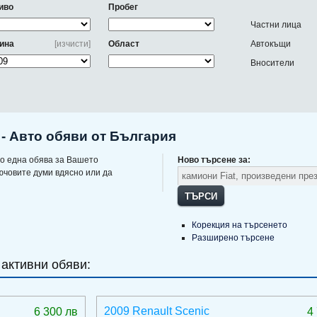
иво
Пробег
Частни лица
ина
[изчисти]
Област
Автокъщи
Вносители
 - Авто обяви от България
о една обява за Вашето
Ново търсене за:
ючовите думи вдясно или да
ТЪРСИ
Корекция на търсенето
Разширено търсене
 активни обяви:
2009 Renault Scenic
6 300 лв
4