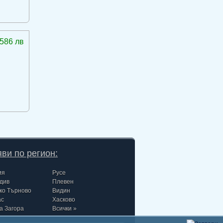
586 лв
ви по регион:
ия
Русе
див
Плевен
ко Търново
Видин
ас
Хасково
а Загора
Всички »