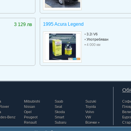
1995 Acura Legend
3 129 лв
•
3.2i V6
•
Употребяван
• 4 000 км
Обя
a
Mitsubishi
Saab
Suzuki
Соф
Rover
Nissan
Seat
Toyota
Плов
a
Opel
Skoda
Volvo
Вели
edes-Benz
Peugeot
Smart
VW
Бург
Renault
Subaru
Всички »
Стар