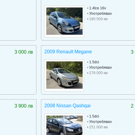
•
1.4tce 16v
•
Употребяван
• 180 500 км
2009 Renault Megane
3 000 лв
3
•
1.5dci
•
Употребяван
• 278 000 км
2008 Nissan Qashqai
3 900 лв
2
•
1.5dci
•
Употребяван
• 251 000 км