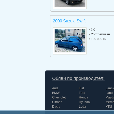
2000 Suzuki Swift
•
1.0
•
Употребяван
• 120 000 км
Обяви по производител:
Audi
Fiat
Lanci
BMW
Ford
Land 
Chevrolet
Honda
Mazd
Citroen
Hyundai
Merc
Dacia
Lada
MINI