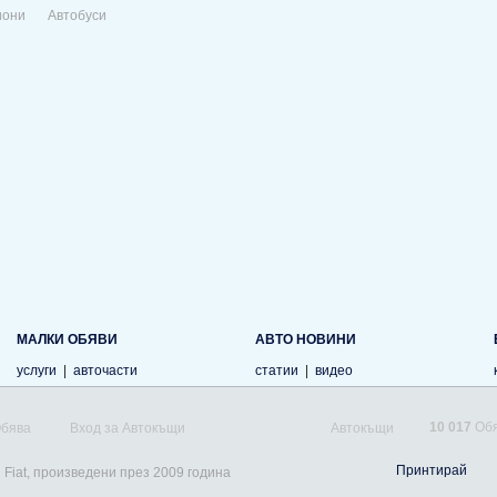
иони
Автобуси
МАЛКИ ОБЯВИ
АВТО НОВИНИ
услуги
|
авточасти
статии
|
видео
10 017
Обя
Обява
Вход за Автокъщи
Автокъщи
Принтирай
 Fiat, произведени през 2009 година