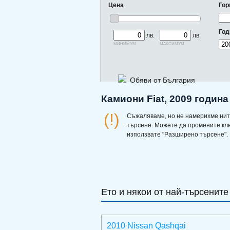
Цена
Гор
Год
лв.
лв.
минимум
максимум
Обяви от България
Камиони Fiat, 2009 година
(!)
Съжаляваме, но не намерихме нит
търсене. Можете да промените кл
използвате "Разширено търсене".
Ето и някои от най-търсените
2010 Nissan Qashqai