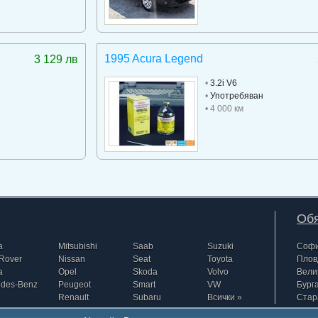
1995 Acura Legend
3 129 лв
•
3.2i V6
•
Употребяван
• 4 000 км
Обя
a
Mitsubishi
Saab
Suzuki
Соф
Rover
Nissan
Seat
Toyota
Плов
a
Opel
Skoda
Volvo
Вели
edes-Benz
Peugeot
Smart
VW
Бург
Renault
Subaru
Всички »
Стар