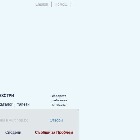
English
Помощ
ЕКСТРИ
Изберете
любимата
каталог
|
тапети
си марка!
ви в Autohop.bg
Отвори
Сподели
Съобщи за Проблем