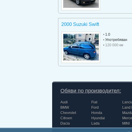
2000 Suzuki Swift
•
1.0
•
Употребяван
• 120 000 км
Обяви по производител:
Audi
Fiat
Lanci
BMW
Ford
Land 
Chevrolet
Honda
Mazd
Citroen
Hyundai
Merc
Dacia
Lada
MINI