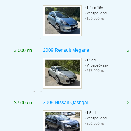
•
1.4tce 16v
•
Употребяван
• 180 500 км
2009 Renault Megane
3 000 лв
3
•
1.5dci
•
Употребяван
• 278 000 км
2008 Nissan Qashqai
3 900 лв
2
•
1.5dci
•
Употребяван
• 251 000 км