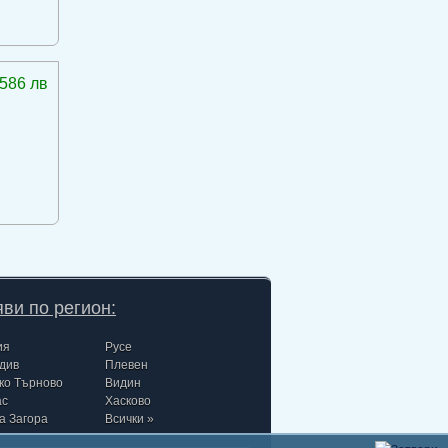
586 лв
ви по регион:
ия
Русе
див
Плевен
ко Търново
Видин
ас
Хасково
а Загора
Всички »