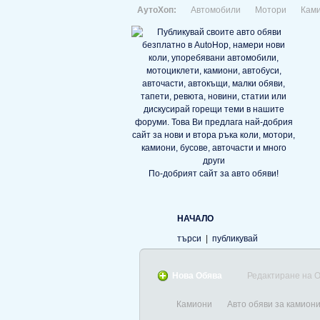
АутоХоп:
Автомобили
Мотори
Кам
По-добрият сайт за авто обяви!
НАЧАЛО
търси
|
публикувай
Нова Обява
Редактиране на 
Камиони
Авто обяви за камиони