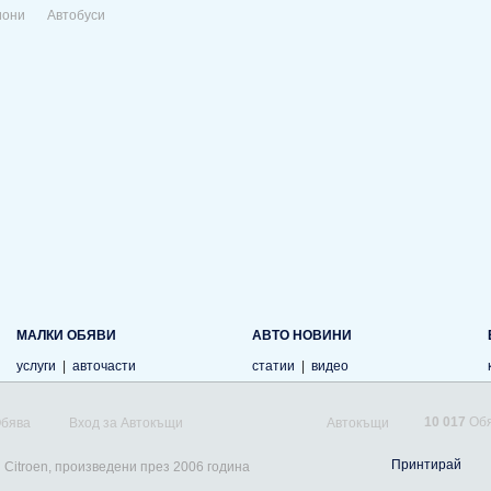
иони
Автобуси
МАЛКИ ОБЯВИ
АВТО НОВИНИ
услуги
|
авточасти
статии
|
видео
10 017
Обя
Обява
Вход за Автокъщи
Автокъщи
Принтирай
 Citroen, произведени през 2006 година