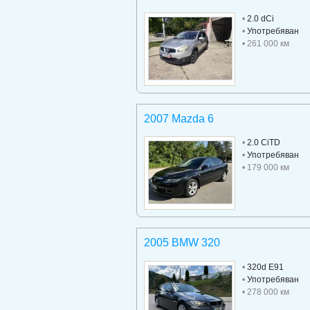
•
2.0 dCi
•
Употребяван
• 261 000 км
2007 Mazda 6
•
2.0 CiTD
•
Употребяван
• 179 000 км
2005 BMW 320
•
320d E91
•
Употребяван
• 278 000 км