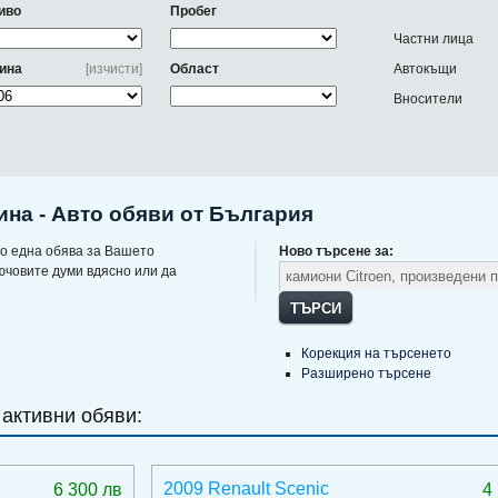
иво
Пробег
Частни лица
ина
[изчисти]
Област
Автокъщи
Вносители
дина - Авто обяви от България
о една обява за Вашето
Ново търсене за:
ючовите думи вдясно или да
ТЪРСИ
Корекция на търсенето
Разширено търсене
 активни обяви:
2009 Renault Scenic
6 300 лв
4