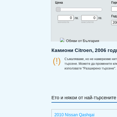
Цена
Гор
Год
лв.
лв.
минимум
максимум
Обяви от България
Камиони Citroen, 2006 го
(!)
Съжаляваме, но не намерихме нит
търсене. Можете да промените кл
използвате "Разширено търсене".
Ето и някои от най-търсените
2010 Nissan Qashqai