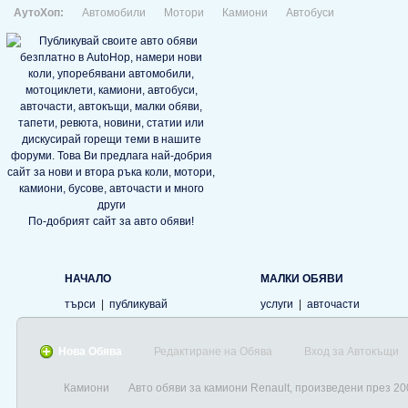
АутоХоп:
Автомобили
Мотори
Камиони
Автобуси
По-добрият сайт за авто обяви!
НАЧАЛО
МАЛКИ ОБЯВИ
търси
|
публикувай
услуги
|
авточасти
Нова Обява
Редактиране на Обява
Вход за Автокъщи
Камиони
Авто обяви за камиони Renault, произведени през 20