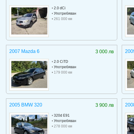
•
2.0 dCi
•
Употребяван
• 261 000 км
2007 Mazda 6
200
3 000 лв
•
2.0 CiTD
•
Употребяван
• 179 000 км
2005 BMW 320
200
3 900 лв
•
320d E91
•
Употребяван
• 278 000 км