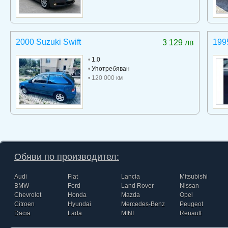
2000 Suzuki Swift
199
3 129 лв
•
1.0
•
Употребяван
• 120 000 км
Обяви по производител:
Audi
Fiat
Lancia
Mitsubishi
BMW
Ford
Land Rover
Nissan
Chevrolet
Honda
Mazda
Opel
Citroen
Hyundai
Mercedes-Benz
Peugeot
Dacia
Lada
MINI
Renault