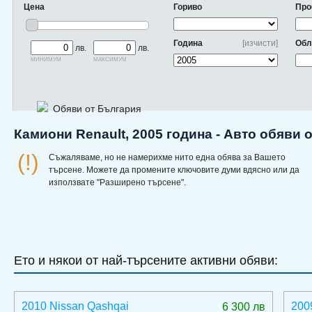
Цена
Гориво
Про
Година
[изчисти]
Обл
лв.
лв.
минимум
максимум
Обяви от България
Камиони Renault, 2005 година - Авто обяви 
(!)
Съжаляваме, но не намерихме нито една обява за Вашето
търсене. Можете да промените ключовите думи вдясно или да
използвате "Разширено търсене".
Ето и някои от най-търсените активни обяви:
2010 Nissan Qashqai
200
6 300 лв