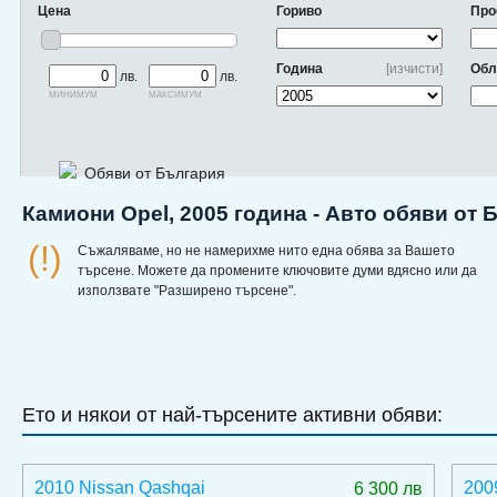
Цена
Гориво
Про
Година
[изчисти]
Обл
лв.
лв.
минимум
максимум
Обяви от България
Камиони Opel, 2005 година - Авто обяви от 
(!)
Съжаляваме, но не намерихме нито една обява за Вашето
търсене. Можете да промените ключовите думи вдясно или да
използвате "Разширено търсене".
Ето и някои от най-търсените активни обяви:
2010 Nissan Qashqai
200
6 300 лв