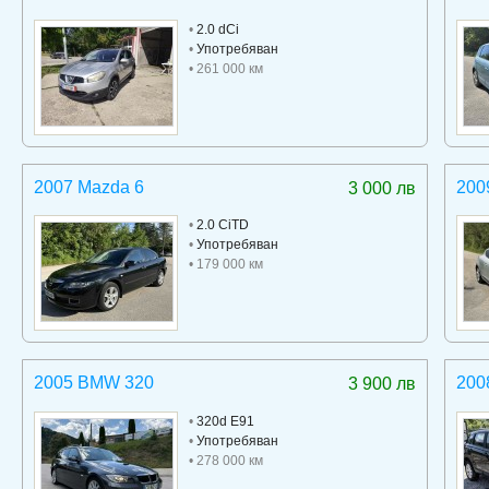
•
2.0 dCi
•
Употребяван
• 261 000 км
2007 Mazda 6
200
3 000 лв
•
2.0 CiTD
•
Употребяван
• 179 000 км
2005 BMW 320
200
3 900 лв
•
320d E91
•
Употребяван
• 278 000 км