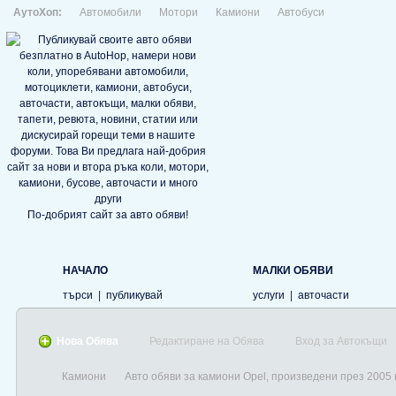
АутоХоп:
Автомобили
Мотори
Камиони
Автобуси
По-добрият сайт за авто обяви!
НАЧАЛО
МАЛКИ ОБЯВИ
търси
|
публикувай
услуги
|
авточасти
Нова Обява
Редактиране на Обява
Вход за Автокъщи
Камиони
Авто обяви за камиони Opel, произведени през 2005