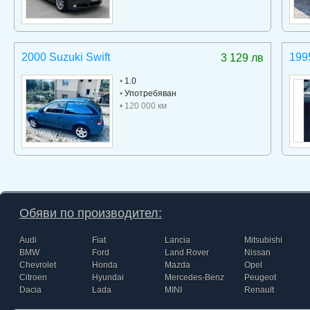
2000 Suzuki Swift
199
3 129 лв
•
1.0
•
Употребяван
• 120 000 км
Обяви по производител:
Audi
Fiat
Lancia
Mitsubishi
BMW
Ford
Land Rover
Nissan
Chevrolet
Honda
Mazda
Opel
Citroen
Hyundai
Mercedes-Benz
Peugeot
Dacia
Lada
MINI
Renault