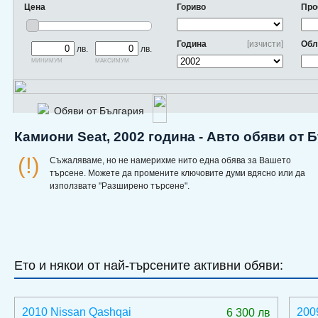
Цена
Гориво
Про
Година
[изчисти]
Обл
лв.
лв.
минимум
максимум
Обяви от България
Камиони Seat, 2002 година - Авто обяви от 
(!)
Съжаляваме, но не намерихме нито една обява за Вашето
търсене. Можете да промените ключовите думи вдясно или да
използвате "Разширено търсене".
Ето и някои от най-търсените активни обяви:
2010 Nissan Qashqai
200
6 300 лв