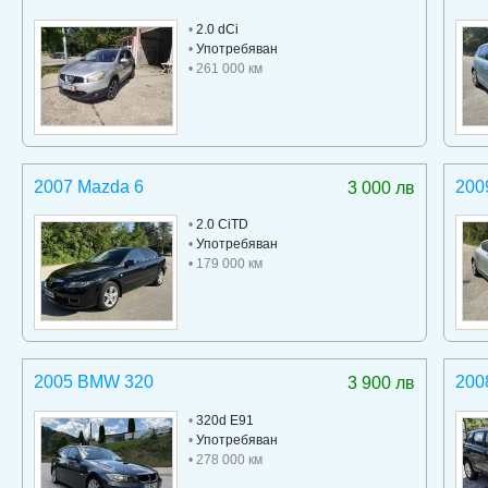
•
2.0 dCi
•
Употребяван
• 261 000 км
2007 Mazda 6
200
3 000 лв
•
2.0 CiTD
•
Употребяван
• 179 000 км
2005 BMW 320
200
3 900 лв
•
320d E91
•
Употребяван
• 278 000 км