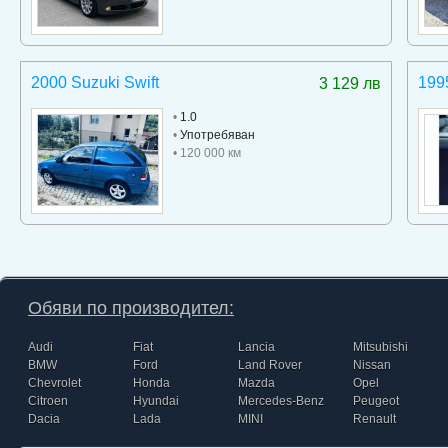
2000 Suzuki Swift
199
3 129 лв
•
1.0
•
Употребяван
• 120 000 км
Обяви по производител:
Audi
Fiat
Lancia
Mitsubishi
BMW
Ford
Land Rover
Nissan
Chevrolet
Honda
Mazda
Opel
Citroen
Hyundai
Mercedes-Benz
Peugeot
Dacia
Lada
MINI
Renault