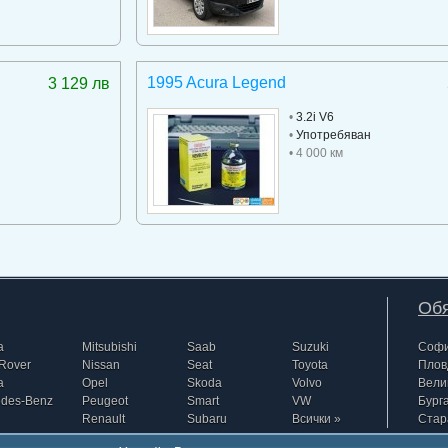
1995 Acura Legend
3 129 лв
•
3.2i V6
•
Употребяван
• 4 000 км
Обя
a
Mitsubishi
Saab
Suzuki
Соф
Rover
Nissan
Seat
Toyota
Плов
a
Opel
Skoda
Volvo
Вели
edes-Benz
Peugeot
Smart
VW
Бург
Renault
Subaru
Всички »
Стар