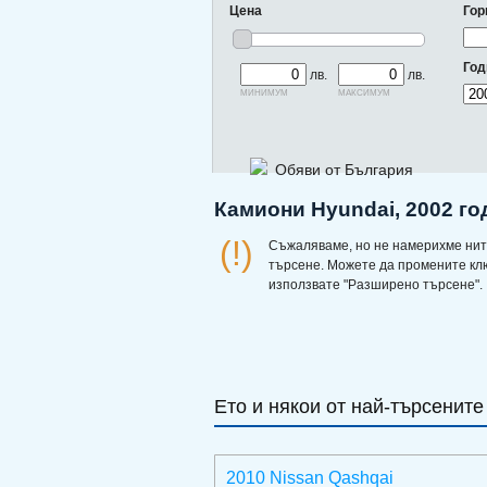
Цена
Гор
Год
лв.
лв.
минимум
максимум
Обяви от България
Камиони Hyundai, 2002 го
(!)
Съжаляваме, но не намерихме нит
търсене. Можете да промените кл
използвате "Разширено търсене".
Ето и някои от най-търсените
2010 Nissan Qashqai