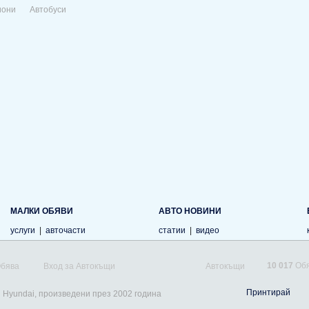
иони
Автобуси
МАЛКИ ОБЯВИ
АВТО НОВИНИ
услуги
|
авточасти
статии
|
видео
10 017
Обя
Обява
Вход за Автокъщи
Автокъщи
Принтирай
 Hyundai, произведени през 2002 година