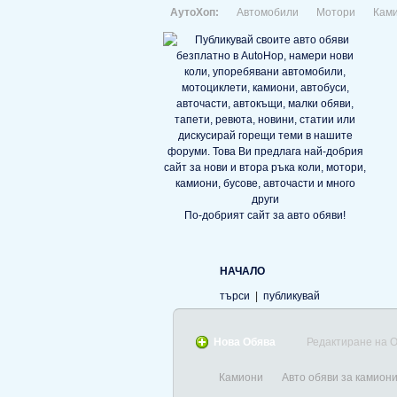
АутоХоп:
Автомобили
Мотори
Кам
По-добрият сайт за авто обяви!
НАЧАЛО
търси
|
публикувай
Нова Обява
Редактиране на 
Камиони
Авто обяви за камиони