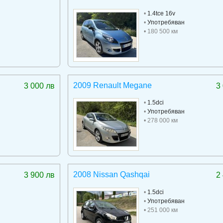
•
1.4tce 16v
•
Употребяван
• 180 500 км
2009 Renault Megane
3 000 лв
3
•
1.5dci
•
Употребяван
• 278 000 км
2008 Nissan Qashqai
3 900 лв
2
•
1.5dci
•
Употребяван
• 251 000 км