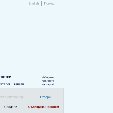
English
Помощ
ЕКСТРИ
Изберете
любимата
каталог
|
тапети
си марка!
ви в Autohop.bg
Отвори
Сподели
Съобщи за Проблем