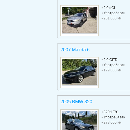
•
2.0 dCi
•
Употребяван
• 261 000 км
2007 Mazda 6
•
2.0 CiTD
•
Употребяван
• 179 000 км
2005 BMW 320
•
320d E91
•
Употребяван
• 278 000 км