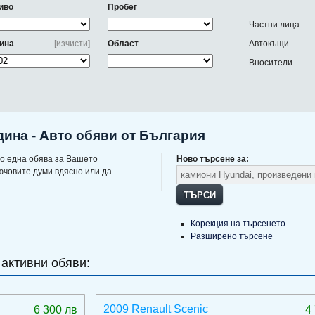
иво
Пробег
Частни лица
ина
[изчисти]
Област
Автокъщи
Вносители
дина - Авто обяви от България
о една обява за Вашето
Ново търсене за:
ючовите думи вдясно или да
ТЪРСИ
Корекция на търсенето
Разширено търсене
 активни обяви:
2009 Renault Scenic
6 300 лв
4