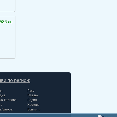
586 лв
ви по регион:
ия
Русе
див
Плевен
ко Търново
Видин
ас
Хасково
а Загора
Всички »