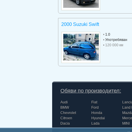
2000 Suzuki Swift
•
1.0
•
Употребяван
• 120 000 км
Обяви по производител:
Audi
Fiat
Lanci
BMW
Ford
Land 
Chevrolet
Honda
Mazd
Citroen
Hyundai
Merc
Dacia
Lada
MINI