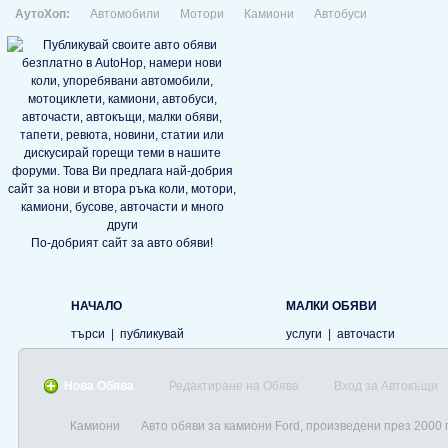
АутоХоп:
Автомобили
Мотори
Камиони
Автобуси
По-добрият сайт за авто обяви!
НАЧАЛО
МАЛКИ ОБЯВИ
търси
|
публикувай
услуги
|
авточасти
Нова Обява
Редактиране на Обява
Вход за Автокъщи
Камиони
Авто обяви за камиони Ford, произведени през 2000 