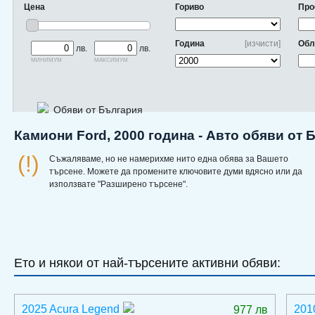
Цена
Гориво
Про
Година
[изчисти]
Обл
лв.
лв.
минимум
максимум
Обяви от България
Камиони Ford, 2000 година - Авто обяви от 
(!)
Съжаляваме, но не намерихме нито една обява за Вашето
търсене. Можете да промените ключовите думи вдясно или да
използвате "Разширено търсене".
Ето и някои от най-търсените активни обяви:
2025 Acura Legend
201
977 лв