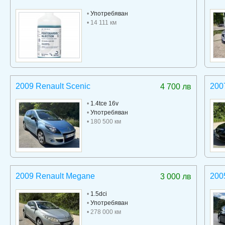
•
Употребяван
• 14 111 км
2009 Renault Scenic
200
4 700 лв
•
1.4tce 16v
•
Употребяван
• 180 500 км
2009 Renault Megane
200
3 000 лв
•
1.5dci
•
Употребяван
• 278 000 км