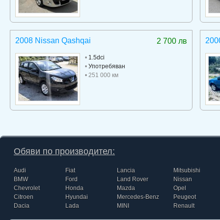
2008 Nissan Qashqai
2000
2 700 лв
•
1.5dci
•
Употребяван
• 251 000 км
Обяви по производител:
Audi
Fiat
Lancia
Mitsubishi
BMW
Ford
Land Rover
Nissan
Chevrolet
Honda
Mazda
Opel
Citroen
Hyundai
Mercedes-Benz
Peugeot
Dacia
Lada
MINI
Renault