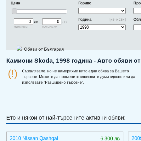
Цена
Гориво
Про
Година
[изчисти]
Обл
лв.
лв.
минимум
максимум
Обяви от България
Камиони Skoda, 1998 година - Авто обяви о
(!)
Съжаляваме, но не намерихме нито една обява за Вашето
търсене. Можете да промените ключовите думи вдясно или да
използвате "Разширено търсене".
Ето и някои от най-търсените активни обяви:
2010 Nissan Qashqai
200
6 300 лв