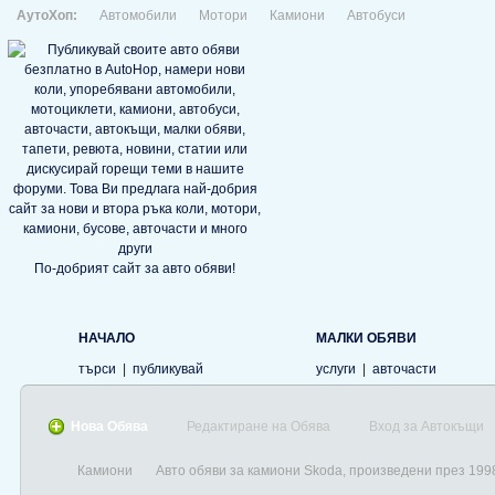
АутоХоп:
Автомобили
Мотори
Камиони
Автобуси
По-добрият сайт за авто обяви!
НАЧАЛО
МАЛКИ ОБЯВИ
търси
|
публикувай
услуги
|
авточасти
Нова Обява
Редактиране на Обява
Вход за Автокъщи
Камиони
Авто обяви за камиони Skoda, произведени през 199