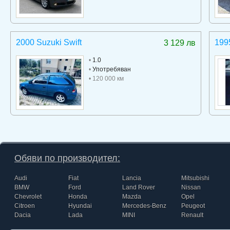
2000 Suzuki Swift
199
3 129 лв
•
1.0
•
Употребяван
• 120 000 км
Обяви по производител:
Audi
Fiat
Lancia
Mitsubishi
BMW
Ford
Land Rover
Nissan
Chevrolet
Honda
Mazda
Opel
Citroen
Hyundai
Mercedes-Benz
Peugeot
Dacia
Lada
MINI
Renault