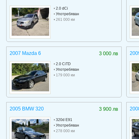
•
2.0 dCi
•
Употребяван
• 261 000 км
2007 Mazda 6
200
3 000 лв
•
2.0 CiTD
•
Употребяван
• 179 000 км
2005 BMW 320
200
3 900 лв
•
320d E91
•
Употребяван
• 278 000 км