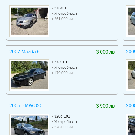
•
2.0 dCi
•
Употребяван
• 261 000 км
2007 Mazda 6
200
3 000 лв
•
2.0 CiTD
•
Употребяван
• 179 000 км
2005 BMW 320
200
3 900 лв
•
320d E91
•
Употребяван
• 278 000 км