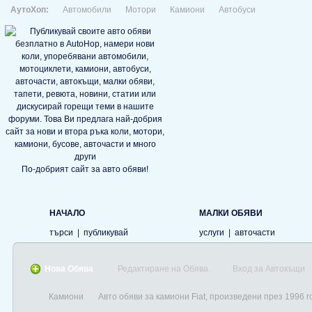
АутоХоп:
Автомобили
Мотори
Камиони
Автобуси
По-добрият сайт за авто обяви!
НАЧАЛО
МАЛКИ ОБЯВИ
търси
|
публикувай
услуги
|
авточасти
Нова Обява
Редактиране на Обява
Вход за Автокъщи
Камиони
Авто обяви за камиони Fiat, произведени през 1996 