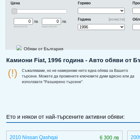
Цена
Гориво
Про
Година
[изчисти]
Обл
лв.
лв.
минимум
максимум
Обяви от България
Камиони Fiat, 1996 година - Авто обяви от 
(!)
Съжаляваме, но не намерихме нито една обява за Вашето
търсене. Можете да промените ключовите думи вдясно или да
използвате "Разширено търсене".
Ето и някои от най-търсените активни обяви:
2010 Nissan Qashqai
200
6 300 лв