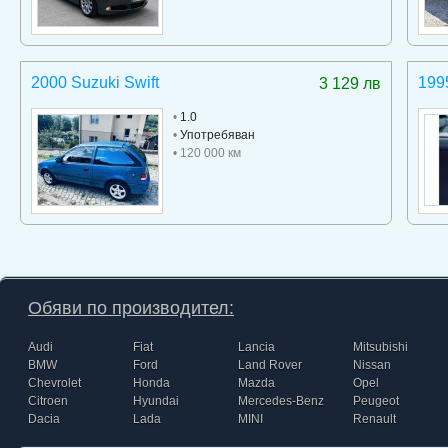
2000 Suzuki Swift
199
3 129 лв
•
1.0
•
Употребяван
• 120 000 км
Обяви по производител:
Audi
Fiat
Lancia
Mitsubishi
BMW
Ford
Land Rover
Nissan
Chevrolet
Honda
Mazda
Opel
Citroen
Hyundai
Mercedes-Benz
Peugeot
Dacia
Lada
MINI
Renault