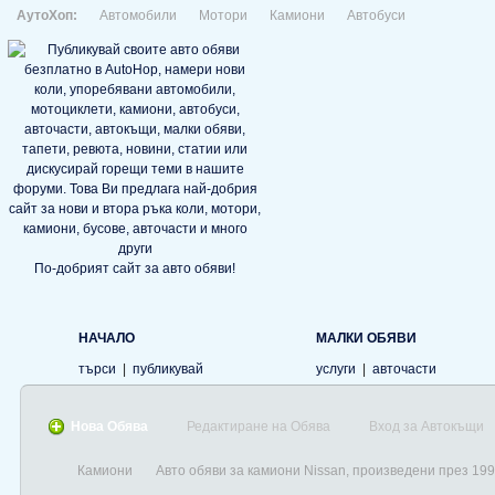
АутоХоп:
Автомобили
Мотори
Камиони
Автобуси
По-добрият сайт за авто обяви!
НАЧАЛО
МАЛКИ ОБЯВИ
търси
|
публикувай
услуги
|
авточасти
Нова Обява
Редактиране на Обява
Вход за Автокъщи
Камиони
Авто обяви за камиони Nissan, произведени през 199