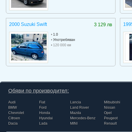
2000 Suzuki Swift
199
3 129 лв
•
1.0
•
Употребяван
• 120 000 км
Обяви по производител:
Audi
Fiat
Lancia
Mitsubishi
BMW
Ford
Land Rover
Nissan
Chevrolet
Honda
Mazda
Opel
Citroen
Hyundai
Mercedes-Benz
Peugeot
Dacia
Lada
MINI
Renault