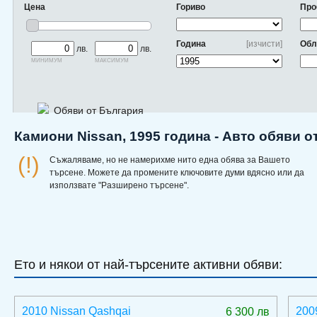
Цена
Гориво
Про
Година
[изчисти]
Обл
лв.
лв.
минимум
максимум
Обяви от България
Камиони Nissan, 1995 година - Авто обяви 
(!)
Съжаляваме, но не намерихме нито една обява за Вашето
търсене. Можете да промените ключовите думи вдясно или да
използвате "Разширено търсене".
Ето и някои от най-търсените активни обяви:
2010 Nissan Qashqai
200
6 300 лв