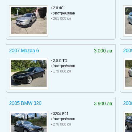
•
2.0 dCi
•
Употребяван
• 261 000 км
2007 Mazda 6
200
3 000 лв
•
2.0 CiTD
•
Употребяван
• 179 000 км
2005 BMW 320
200
3 900 лв
•
320d E91
•
Употребяван
• 278 000 км