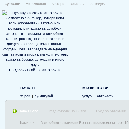
АутоХоп:
Автомобили
Мотори
Камиони
Автобуси
По-добрият сайт за авто обяви!
НАЧАЛО
МАЛКИ ОБЯВИ
търси
|
публикувай
услуги
|
авточасти
Нова Обява
Редактиране на Обява
Вход за Автокъщи
Камиони
Авто обяви за камиони Renault, произведени през 19