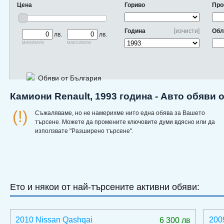
Цена
Гориво
Про
Година
[изчисти]
Обл
лв.
лв.
минимум
максимум
Обяви от България
Камиони Renault, 1993 година - Авто обяви 
(!)
Съжаляваме, но не намерихме нито една обява за Вашето
търсене. Можете да промените ключовите думи вдясно или да
използвате "Разширено търсене".
Ето и някои от най-търсените активни обяви:
2010 Nissan Qashqai
200
6 300 лв