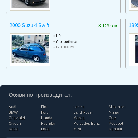
2000 Suzuki Swift
199
3 129 лв
•
1.0
•
Употребяван
• 120 000 км
Обяви по производител:
Audi
Fiat
Lancia
Mitsubishi
BMW
Ford
Land Rover
Nissan
Chevrolet
Honda
Mazda
Opel
Citroen
Hyundai
Mercedes-Benz
Peugeot
Dacia
Lada
MINI
Renault