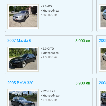
•
2.0 dCi
•
Употребяван
• 261 000 км
2007 Mazda 6
200
3 000 лв
•
2.0 CiTD
•
Употребяван
• 179 000 км
2005 BMW 320
200
3 900 лв
•
320d E91
•
Употребяван
• 278 000 км