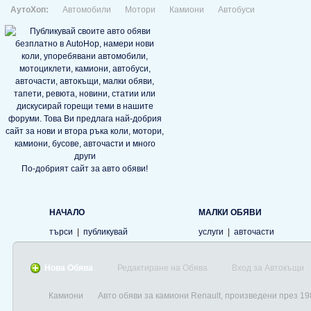
АутоХоп:
Автомобили
Мотори
Камиони
Автобуси
По-добрият сайт за авто обяви!
НАЧАЛО
МАЛКИ ОБЯВИ
търси
|
публикувай
услуги
|
авточасти
Нова Обява
Редактиране на Обява
Вход за Автокъщи
Камиони
Авто обяви за камиони Renault, произведени през 19