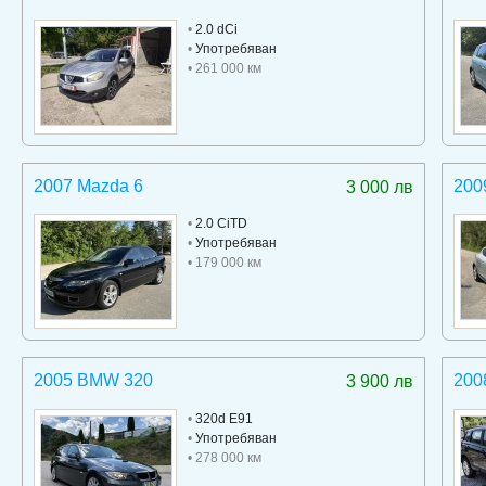
•
2.0 dCi
•
Употребяван
• 261 000 км
2007 Mazda 6
200
3 000 лв
•
2.0 CiTD
•
Употребяван
• 179 000 км
2005 BMW 320
200
3 900 лв
•
320d E91
•
Употребяван
• 278 000 км