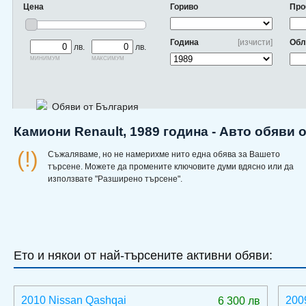
Цена
Гориво
Про
Година
[изчисти]
Обл
лв.
лв.
минимум
максимум
Обяви от България
Камиони Renault, 1989 година - Авто обяви 
(!)
Съжаляваме, но не намерихме нито една обява за Вашето
търсене. Можете да промените ключовите думи вдясно или да
използвате "Разширено търсене".
Ето и някои от най-търсените активни обяви:
2010 Nissan Qashqai
200
6 300 лв