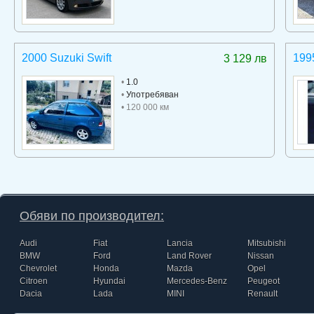
2000 Suzuki Swift
199
3 129 лв
•
1.0
•
Употребяван
• 120 000 км
Обяви по производител:
Audi
Fiat
Lancia
Mitsubishi
BMW
Ford
Land Rover
Nissan
Chevrolet
Honda
Mazda
Opel
Citroen
Hyundai
Mercedes-Benz
Peugeot
Dacia
Lada
MINI
Renault