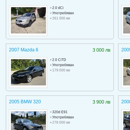
•
2.0 dCi
•
Употребяван
• 261 000 км
2007 Mazda 6
200
3 000 лв
•
2.0 CiTD
•
Употребяван
• 179 000 км
2005 BMW 320
200
3 900 лв
•
320d E91
•
Употребяван
• 278 000 км