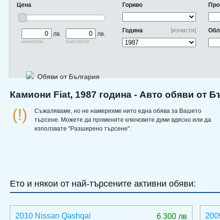
Цена
Гориво
Про
Година
[изчисти]
Обл
лв.
лв.
минимум
максимум
Обяви от България
Камиони Fiat, 1987 година - Авто обяви от 
(!)
Съжаляваме, но не намерихме нито една обява за Вашето
търсене. Можете да промените ключовите думи вдясно или да
използвате "Разширено търсене".
Ето и някои от най-търсените активни обяви:
2010 Nissan Qashqai
200
6 300 лв