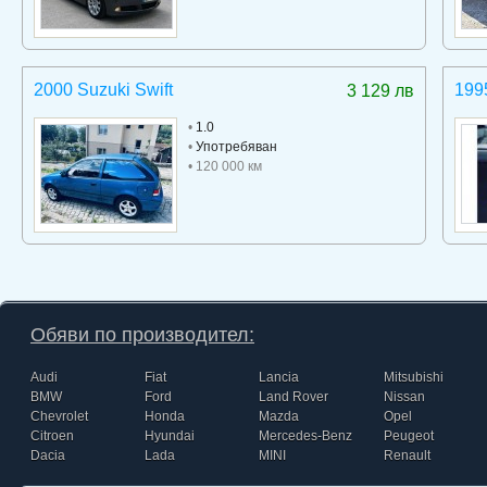
2000 Suzuki Swift
199
3 129 лв
•
1.0
•
Употребяван
• 120 000 км
Обяви по производител:
Audi
Fiat
Lancia
Mitsubishi
BMW
Ford
Land Rover
Nissan
Chevrolet
Honda
Mazda
Opel
Citroen
Hyundai
Mercedes-Benz
Peugeot
Dacia
Lada
MINI
Renault