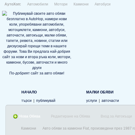
АутоХоп:
Автомобили
Мотори
Камиони
Автобуси
По-добрият сайт за авто обяви!
НАЧАЛО
МАЛКИ ОБЯВИ
търси
|
публикувай
услуги
|
авточасти
Нова Обява
Редактиране на Обява
Вход за Автокъщи
Камиони
Авто обяви за камиони Fiat, произведени през 1987 