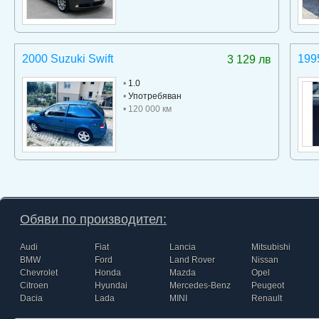
2000 Suzuki Swift
199
3 129 лв
•
1.0
•
Употребяван
• 120 000 км
Обяви по производител:
Audi
Fiat
Lancia
Mitsubishi
BMW
Ford
Land Rover
Nissan
Chevrolet
Honda
Mazda
Opel
Citroen
Hyundai
Mercedes-Benz
Peugeot
Dacia
Lada
MINI
Renault