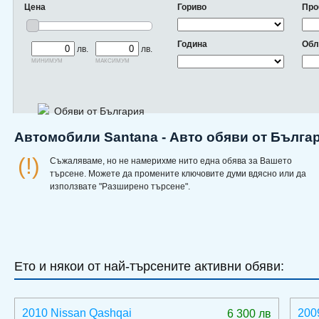
Цена
Гориво
Про
Година
Обл
лв.
лв.
минимум
максимум
Обяви от България
Автомобили Santana - Авто обяви от Бълга
(!)
Съжаляваме, но не намерихме нито една обява за Вашето
търсене. Можете да промените ключовите думи вдясно или да
използвате "Разширено търсене".
Ето и някои от най-търсените активни обяви:
2010 Nissan Qashqai
200
6 300 лв