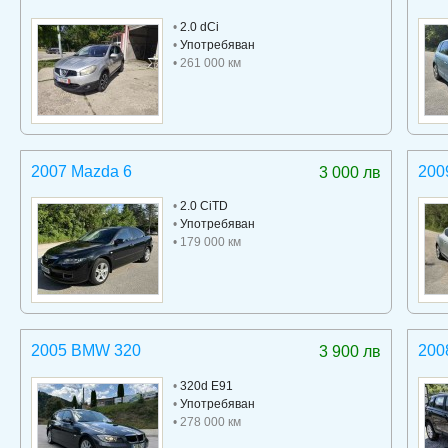
•
2.0 dCi
•
Употребяван
• 261 000 км
2007 Mazda 6
200
3 000 лв
•
2.0 CiTD
•
Употребяван
• 179 000 км
2005 BMW 320
200
3 900 лв
•
320d E91
•
Употребяван
• 278 000 км