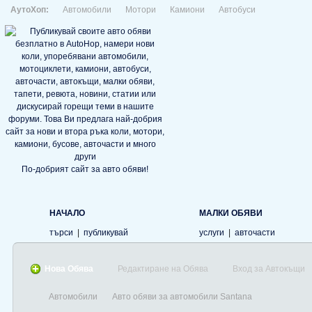
АутоХоп:
Автомобили
Мотори
Камиони
Автобуси
По-добрият сайт за авто обяви!
НАЧАЛО
МАЛКИ ОБЯВИ
търси
|
публикувай
услуги
|
авточасти
Нова Обява
Редактиране на Обява
Вход за Автокъщи
Автомобили
Авто обяви за автомобили Santana