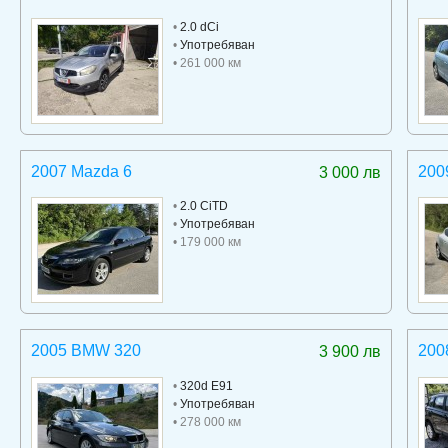
•
2.0 dCi
•
Употребяван
• 261 000 км
2007 Mazda 6
200
3 000 лв
•
2.0 CiTD
•
Употребяван
• 179 000 км
2005 BMW 320
200
3 900 лв
•
320d E91
•
Употребяван
• 278 000 км