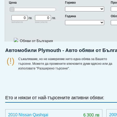
Цена
Гориво
Про
Година
Обл
лв.
лв.
минимум
максимум
Обяви от България
Автомобили Plymouth - Авто обяви от Бълг
(!)
Съжаляваме, но не намерихме нито една обява за Вашето
търсене. Можете да промените ключовите думи вдясно или да
използвате "Разширено търсене".
Ето и някои от най-търсените активни обяви:
2010 Nissan Qashqai
200
6 300 лв