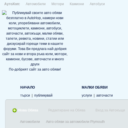
АутоХоп:
Автомобили
Мотори
Камиони
Автобуси
По-добрият сайт за авто обяви!
НАЧАЛО
МАЛКИ ОБЯВИ
търси
|
публикувай
услуги
|
авточасти
Нова Обява
Редактиране на Обява
Вход за Автокъщи
Автомобили
Авто обяви за автомобили Plymouth