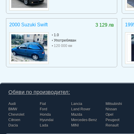
2000 Suzuki Swift
199
3 129 лв
•
1.0
•
Употребяван
• 120 000 км
Обяви по производител:
Audi
Fiat
Lancia
Mitsubishi
BMW
Ford
Land Rover
Nissan
Chevrolet
Honda
Mazda
Opel
Citroen
Hyundai
Mercedes-Benz
Peugeot
Dacia
Lada
MINI
Renault