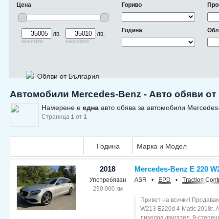
Цена
Гориво
Про
Година
Обл
лв.
лв.
минимум
максимум
Обяви от България
Автомобили Mercedes-Benz - Авто обяви от
Намерене е
една
авто обява за автомобили Mercedes
Страница
1
от
1
Година
Марка и Модел
2018
Mercedes-Benz E 220 W
Употребяван
ASR
•
EPD
•
Traction Cont
290 000 км
Привет на всички! Продава
W213 E220d 4-Matic 2018г. 
дизелов двигател, 9-степенн