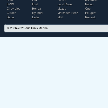
Audi
Fiat
Lancia
Mitsubishi
BMW
Ford
Land Rover
Nissan
Chevrolet
Honda
Mazda
Opel
Citroen
Hyundai
Mercedes-Benz
Peugeot
Dacia
Lada
MINI
Renault
© 2006-2026
Айс Пийк Медиа