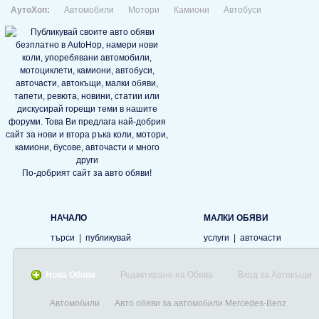
АутоХоп:
Автомобили
Мотори
Камиони
Автобуси
По-добрият сайт за авто обяви!
НАЧАЛО
МАЛКИ ОБЯВИ
търси
|
публикувай
услуги
|
авточасти
Нова Обява
Редактиране на Обява
Вход за Автокъщи
Автомобили
Авто обяви за автомобили Mercedes-Benz