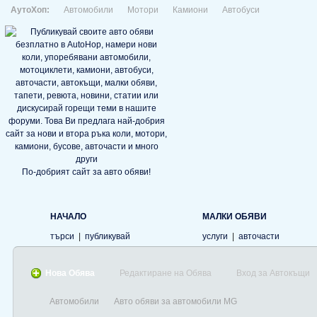
АутоХоп:
Автомобили
Мотори
Камиони
Автобуси
По-добрият сайт за авто обяви!
НАЧАЛО
МАЛКИ ОБЯВИ
търси
|
публикувай
услуги
|
авточасти
Нова Обява
Редактиране на Обява
Вход за Автокъщи
Автомобили
Авто обяви за автомобили MG