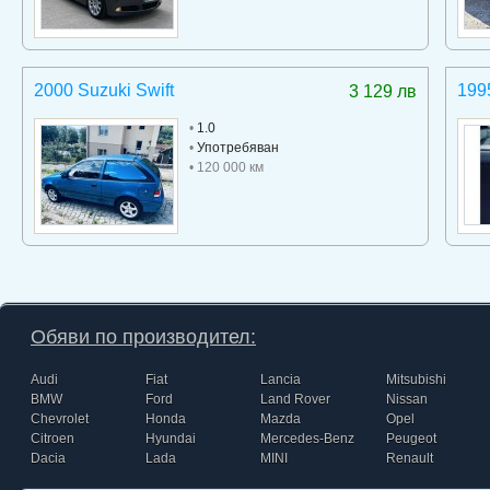
2000 Suzuki Swift
199
3 129 лв
•
1.0
•
Употребяван
• 120 000 км
Обяви по производител:
Audi
Fiat
Lancia
Mitsubishi
BMW
Ford
Land Rover
Nissan
Chevrolet
Honda
Mazda
Opel
Citroen
Hyundai
Mercedes-Benz
Peugeot
Dacia
Lada
MINI
Renault