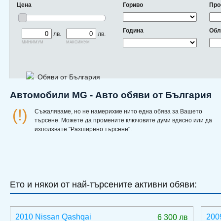
Цена
Гориво
Про
Година
Обл
лв.
лв.
минимум
максимум
Обяви от България
Автомобили MG - Авто обяви от България
(!)
Съжаляваме, но не намерихме нито една обява за Вашето
търсене. Можете да промените ключовите думи вдясно или да
използвате "Разширено търсене".
Ето и някои от най-търсените активни обяви:
2010 Nissan Qashqai
200
6 300 лв