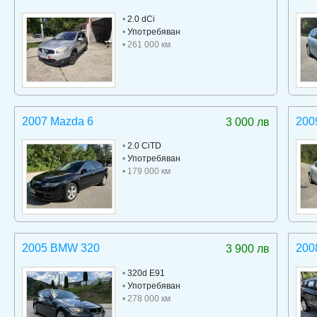
•
2.0 dCi
•
Употребяван
• 261 000 км
2007 Mazda 6
200
3 000 лв
•
2.0 CiTD
•
Употребяван
• 179 000 км
2005 BMW 320
200
3 900 лв
•
320d E91
•
Употребяван
• 278 000 км